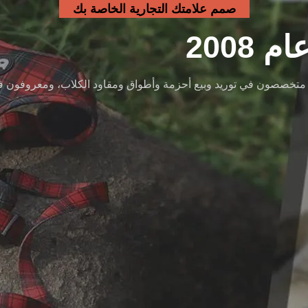
صمم علامتك التجارية الخاصة بك
2008
الخاصة، فنحن متخصصون في توريد وبيع أحزمة وأطواق ومقاود الكلاب، ومعروفون