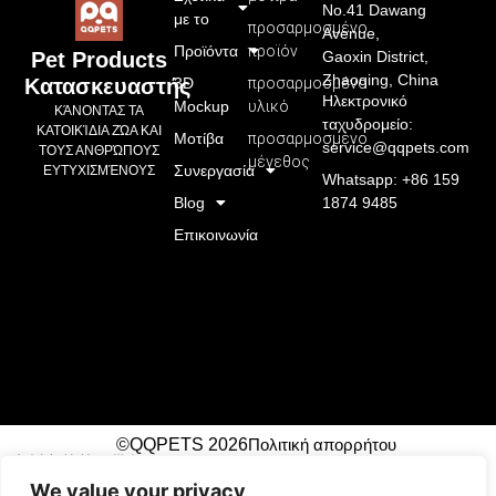
No.41 Dawang
με το
προσαρμοσμένο
Avenue,
Προϊόντα
προϊόν
Gaoxin District,
Pet Products
Zhaoqing, China
3D
προσαρμοσμένο
Κατασκευαστής
Ηλεκτρονικό
Mockup
υλικό
ΚΆΝΟΝΤΑΣ ΤΑ
ταχυδρομείο:
ΚΑΤΟΙΚΊΔΙΑ ΖΏΑ ΚΑΙ
Μοτίβα
προσαρμοσμένο
service@qqpets.com
ΤΟΥΣ ΑΝΘΡΏΠΟΥΣ
μέγεθος
Συνεργασία
ΕΥΤΥΧΙΣΜΈΝΟΥΣ
Whatsapp: +86 159
Blog
1874 9485
Επικοινωνία
©QQPETS 2026
Πολιτική απορρήτου
广州市芊芊织带制造有限公司
We value your privacy
!-- Event snippet for Submit Lead Form top right