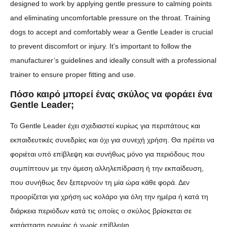
designed to work by applying gentle pressure to calming points
and eliminating uncomfortable pressure on the throat. Training
dogs to accept and comfortably wear a Gentle Leader is crucial
to prevent discomfort or injury. It’s important to follow the
manufacturer’s guidelines and ideally consult with a professional
trainer to ensure proper fitting and use.
Πόσο καιρό μπορεί ένας σκύλος να φοράει ένα
Gentle Leader;
Το Gentle Leader έχει σχεδιαστεί κυρίως για περιπάτους και
εκπαιδευτικές συνεδρίες και όχι για συνεχή χρήση. Θα πρέπει να
φοριέται υπό επίβλεψη και συνήθως μόνο για περιόδους που
συμπίπτουν με την άμεση αλληλεπίδραση ή την εκπαίδευση,
που συνήθως δεν ξεπερνούν τη μία ώρα κάθε φορά. Δεν
προορίζεται για χρήση ως κολάρο για όλη την ημέρα ή κατά τη
διάρκεια περιόδων κατά τις οποίες ο σκύλος βρίσκεται σε
κατάσταση ηρεμίας ή χωρίς επίβλεψη.