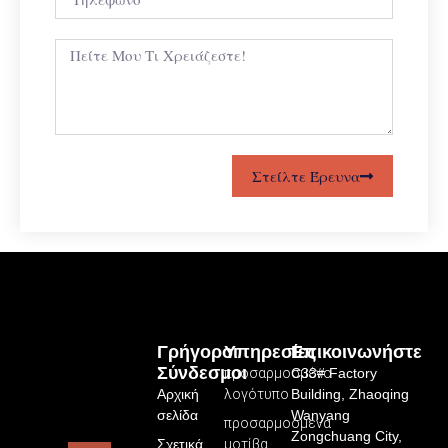
Στείλτε Έρευνα
Γρήγοροι
Υπηρεσίες
Επικοινωνήστε
Σύνδεσμοι
προσαρμοσμένο
C33# Factory
Αρχική
λογότυπο
Building, Zhaoqing
σελίδα
Wanyang
προσαρμοσμένα
Zongchuang City,
Σχετικά
μοτίβα