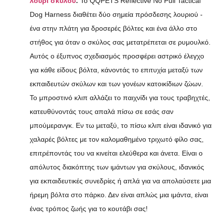
λουρί σκύλου
:
Το QQPETS Reflective No Pull Tactical
Dog Harness διαθέτει δύο σημεία πρόσδεσης λουριού -
ένα στην πλάτη για δροσερές βόλτες και ένα άλλο στο
στήθος για όταν ο σκύλος σας μετατρέπεται σε ρυμουλκό.
Αυτός ο έξυπνος σχεδιασμός προσφέρει αστρικό έλεγχο
για κάθε είδους βόλτα, κάνοντάς το επιτυχία μεταξύ των
εκπαιδευτών σκύλων και των γονέων κατοικίδιων ζώων.
Το μπροστινό κλιπ αλλάζει το παιχνίδι για τους τραβηχτές,
κατευθύνοντάς τους απαλά πίσω σε εσάς σαν
μπούμερανγκ. Εν τω μεταξύ, το πίσω κλιπ είναι ιδανικό για
χαλαρές βόλτες με τον καλομαθημένο τριχωτό φίλο σας,
επιτρέποντάς του να κινείται ελεύθερα και άνετα. Είναι ο
απόλυτος διακόπτης των ιμάντων για σκύλους, ιδανικός
για εκπαιδευτικές συνεδρίες ή απλά για να απολαύσετε μια
ήρεμη βόλτα στο πάρκο. Δεν είναι απλώς μια ιμάντα, είναι
ένας τρόπος ζωής για το κουτάβι σας!