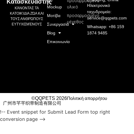
3D
προσαρμοσμένο
Κατασκευαστής
Ηλεκτρονικό
Mockup
υλικό
ΚΆΝΟΝΤΑΣ ΤΑ
ταχυδρομείο:
ΚΑΤΟΙΚΊΔΙΑ ΖΏΑ ΚΑΙ
Μοτίβα
προσαρμοσμένο
service@qqpets.com
ΤΟΥΣ ΑΝΘΡΏΠΟΥΣ
μέγεθος
Συνεργασία
ΕΥΤΥΧΙΣΜΈΝΟΥΣ
Whatsapp: +86 159
Blog
1874 9485
Επικοινωνία
©QQPETS 2026
Πολιτική απορρήτου
广州市芊芊织带制造有限公司
!-- Event snippet for Submit Lead Form top right
conversion page -->