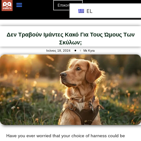
Επικοινωνία
EL
Αρχική Σελίδα
Σχετικά Με Το
Δεν Τραβούν Ιμάντες Κακό Για Τους Ώμους Των
Σκύλων;
Ιούνιος 18, 2024
Με Kyra
Have you ever worried that your choice of harness could be