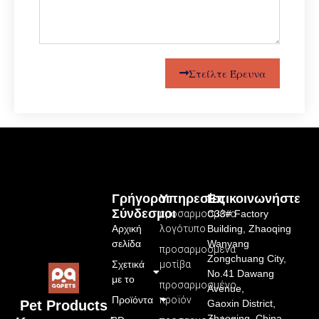
Στείλτε Έρευνα
Γρήγοροι
Υπηρεσίες
Επικοινωνήστε
Σύνδεσμοι
προσαρμοσμένο
C33# Factory
Αρχική
λογότυπο
Building, Zhaoqing
σελίδα
Wanyang
προσαρμοσμένα
Zongchuang City,
Σχετικά
μοτίβα
No.41 Dawang
με το
προσαρμοσμένο
Avenue,
Προϊόντα
προϊόν
Gaoxin District,
Pet Products
Zhaoqing, China