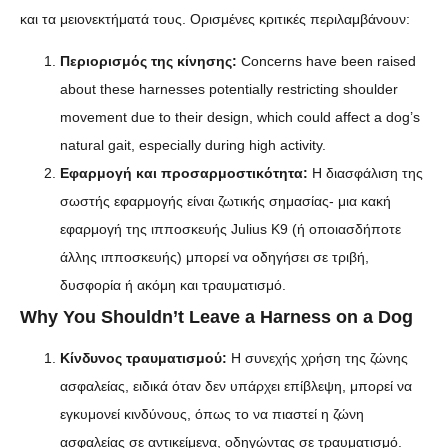
και τα μειονεκτήματά τους. Ορισμένες κριτικές περιλαμβάνουν:
Περιορισμός της κίνησης:
Concerns have been raised
about these harnesses potentially restricting shoulder
movement due to their design, which could affect a dog’s
natural gait, especially during high activity.
Εφαρμογή και προσαρμοστικότητα:
Η διασφάλιση της
σωστής εφαρμογής είναι ζωτικής σημασίας- μια κακή
εφαρμογή της ιπποσκευής Julius K9 (ή οποιασδήποτε
άλλης ιπποσκευής) μπορεί να οδηγήσει σε τριβή,
δυσφορία ή ακόμη και τραυματισμό.
Why You Shouldn’t Leave a Harness on a Dog
Κίνδυνος τραυματισμού:
Η συνεχής χρήση της ζώνης
ασφαλείας, ειδικά όταν δεν υπάρχει επίβλεψη, μπορεί να
εγκυμονεί κινδύνους, όπως το να πιαστεί η ζώνη
ασφαλείας σε αντικείμενα, οδηγώντας σε τραυματισμό.