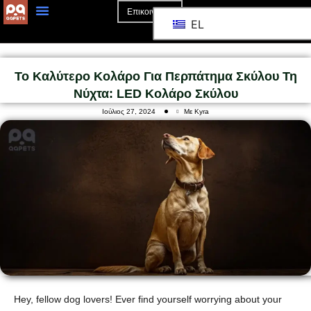
Επικοινωνία
EL
Αρχική Σελίδα
Σχετικά Με Το
Το Καλύτερο Κολάρο Για Περπάτημα Σκύλου Τη
Νύχτα: LED Κολάρο Σκύλου
Ιούλιος 27, 2024
Με Kyra
Hey, fellow dog lovers! Ever find yourself worrying about your