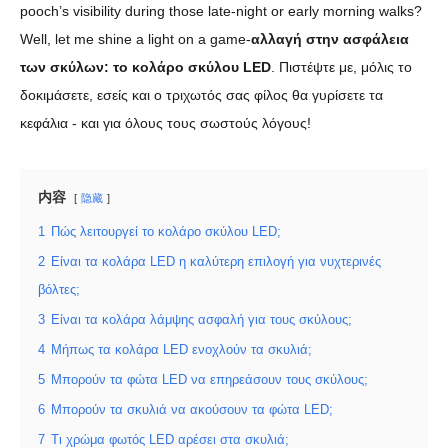
pooch’s visibility during those late-night or early morning walks?
Well, let me shine a light on a game-
αλλαγή στην ασφάλεια
των σκύλων: το κολάρο σκύλου LED
. Πιστέψτε με, μόλις το
δοκιμάσετε, εσείς και ο τριχωτός σας φίλος θα γυρίσετε τα
κεφάλια - και για όλους τους σωστούς λόγους!
内容
隐藏
1
Πώς λειτουργεί το κολάρο σκύλου LED;
2
Είναι τα κολάρα LED η καλύτερη επιλογή για νυχτερινές
βόλτες;
3
Είναι τα κολάρα λάμψης ασφαλή για τους σκύλους;
4
Μήπως τα κολάρα LED ενοχλούν τα σκυλιά;
5
Μπορούν τα φώτα LED να επηρεάσουν τους σκύλους;
6
Μπορούν τα σκυλιά να ακούσουν τα φώτα LED;
7
Τι χρώμα φωτός LED αρέσει στα σκυλιά;