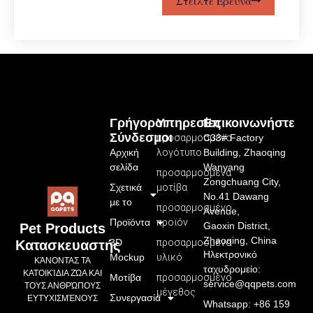
Στείλτε Έρευνα
Γρήγοροι
Υπηρεσίες
Επικοινωνήστε
Σύνδεσμοι
προσαρμοσμένο
C33# Factory
Αρχική
λογότυπο
Building, Zhaoqing
σελίδα
Wanyang
προσαρμοσμένα
Zongchuang City,
Σχετικά
μοτίβα
No.41 Dawang
με το
προσαρμοσμένο
Avenue,
Προϊόντα
προϊόν
Gaoxin District,
Pet Products
Zhaoqing, China
3D
προσαρμοσμένο
Κατασκευαστής
Ηλεκτρονικό
Mockup
υλικό
ΚΆΝΟΝΤΑΣ ΤΑ
ταχυδρομείο:
ΚΑΤΟΙΚΊΔΙΑ ΖΏΑ ΚΑΙ
Μοτίβα
προσαρμοσμένο
service@qqpets.com
ΤΟΥΣ ΑΝΘΡΏΠΟΥΣ
μέγεθος
Συνεργασία
ΕΥΤΥΧΙΣΜΈΝΟΥΣ
Whatsapp: +86 159