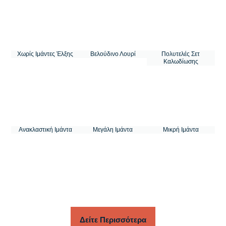
Χωρίς Ιμάντες Έλξης
Βελούδινο Λουρί
Πολυτελές Σετ
Καλωδίωσης
Ανακλαστική Ιμάντα
Μεγάλη Ιμάντα
Μικρή Ιμάντα
Δείτε Περισσότερα