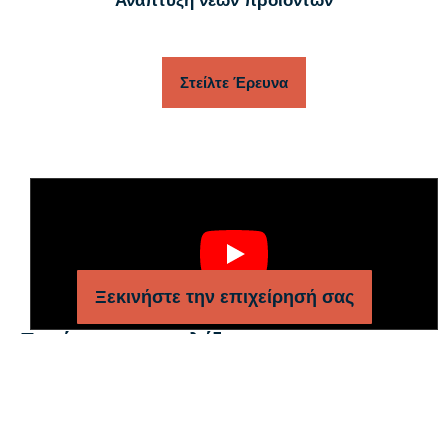
Ανάπτυξη νέων προϊόντων
Στείλτε Έρευνα
Ξεκινήστε την επιχείρησή σας
Γιατί να μας επιλέξετε
QQPETS
ιδρύθηκε το 2008, και είναι ένα χονδρεμπόριο που
ειδικεύεται στην παραγωγή
λουριά σκύλων, περιλαίμια και
λουριά σκύλων
προϊόντα για τους πελάτες μας. Διαθέτουμε
μια ομάδα έμπειρων σχεδιαστών και χονδρεμπόρων που