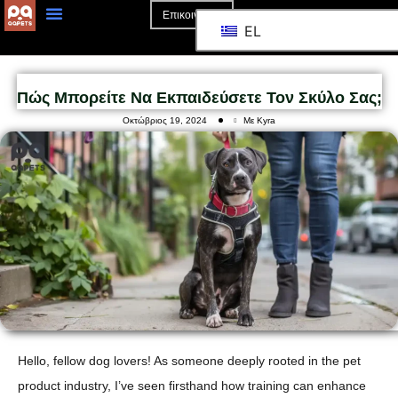
Επικοινωνία
EL
Αρχική Σελίδα
Σχετικά Με Το
Πώς Μπορείτε Να Εκπαιδεύσετε Τον Σκύλο Σας;
Οκτώβριος 19, 2024
Με Kyra
Hello, fellow dog lovers! As someone deeply rooted in the pet
product industry, I’ve seen firsthand how training can enhance