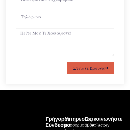
Στείλτε Έρευνα
Γρήγοροι
Υπηρεσίες
Επικοινωνήστε
Σύνδεσμοι
προσαρμοσμένο
C33# Factory