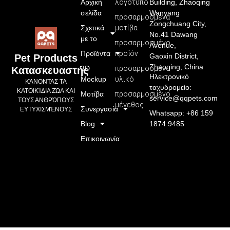
Αρχική
λογότυπο
Building, Zhaoqing
σελίδα
Wanyang
προσαρμοσμένα
Zongchuang City,
Σχετικά
μοτίβα
No.41 Dawang
με το
προσαρμοσμένο
Avenue,
Προϊόντα
προϊόν
Gaoxin District,
Pet Products
Zhaoqing, China
3D
προσαρμοσμένο
Κατασκευαστής
Ηλεκτρονικό
Mockup
υλικό
ΚΆΝΟΝΤΑΣ ΤΑ
ταχυδρομείο:
ΚΑΤΟΙΚΊΔΙΑ ΖΏΑ ΚΑΙ
Μοτίβα
προσαρμοσμένο
service@qqpets.com
ΤΟΥΣ ΑΝΘΡΏΠΟΥΣ
μέγεθος
Συνεργασία
ΕΥΤΥΧΙΣΜΈΝΟΥΣ
Whatsapp: +86 159
Blog
1874 9485
Επικοινωνία