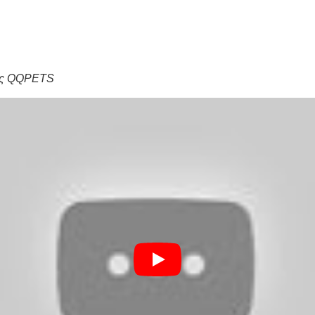
ες QQPETS