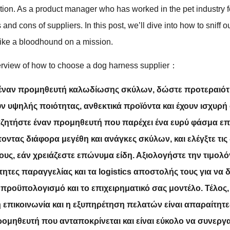
tion. As a product manager who has worked in the pet industry 
 and cons of suppliers. In this post, we’ll dive into how to sniff o
 like a bloodhound on a mission.
verview of how to choose a dog harness supplier：
 έναν προμηθευτή καλωδίωσης σκύλων, δώστε προτεραιότ
 υψηλής ποιότητας, ανθεκτικά προϊόντα και έχουν ισχυρή
ναζητήστε έναν προμηθευτή που παρέχει ένα ευρύ φάσμα ε
οντας διάφορα μεγέθη και ανάγκες σκύλων, και ελέγξτε τις
ς, εάν χρειάζεστε επώνυμα είδη. Αξιολογήστε την τιμολό
ητες παραγγελίας και τα logistics αποστολής τους για να 
 προϋπολογισμό και το επιχειρηματικό σας μοντέλο. Τέλος,
επικοινωνία και η εξυπηρέτηση πελατών είναι απαραίτητες
ρομηθευτή που ανταποκρίνεται και είναι εύκολο να συνεργασ