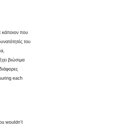
τε κάποιον που
 δυνατότητές του
ια,
έχει βιώσιμα
 διάφορες
suring each
you wouldn’t