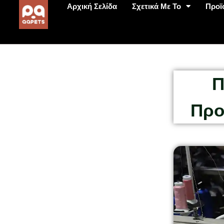
Αρχική Σελίδα
Σχετικά Με Το
Προϊ
Π
Προ