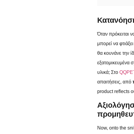
Κατανόηση
Όταν πρόκειται ν
μπορεί να φτιάξει
θα κουνάνε την ί
εξατομικευμένα σ
υλικά; Στο
QQPE
απαιτήσεις, από
product reflects o
Αξιολόγησ
προμηθευ
Now, onto the sni