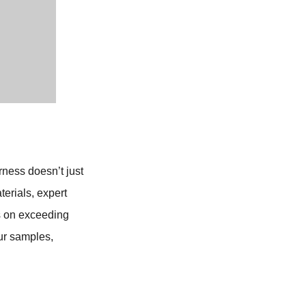
rness doesn’t just
erials, expert
es on exceeding
ur samples,