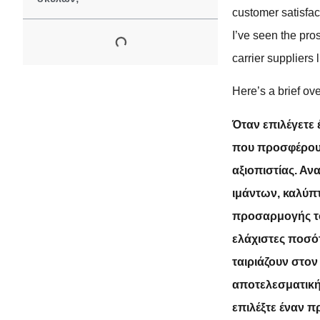
customer satisfac
I’ve seen the pros
carrier suppliers
Here’s a brief o
Όταν επιλέγετε
που προσφέρουν
αξιοπιστίας. Α
ιμάντων, καλύπτ
προσαρμογής του
ελάχιστες ποσότ
ταιριάζουν στον
αποτελεσματική 
επιλέξτε έναν π