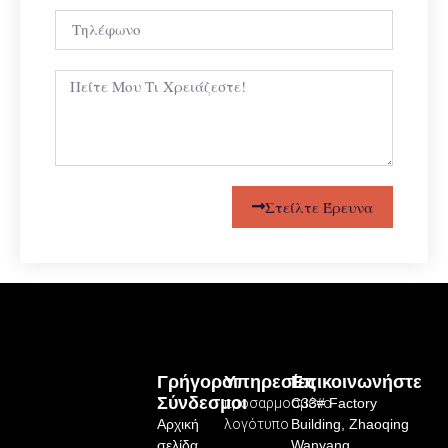
Στείλτε Έρευνα
Γρήγοροι
Υπηρεσίες
Επικοινωνήστε
Σύνδεσμοι
προσαρμοσμένο
C33# Factory
Αρχική
λογότυπο
Building, Zhaoqing
σελίδα
Wanyang