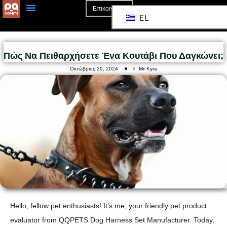
Επικοινωνία
EL
Αρχική Σελίδα
Σχετικά Με Το
Πώς Να Πειθαρχήσετε Ένα Κουτάβι Που Δαγκώνει;
Οκτώβριος 29, 2024
Με Kyra
Hello, fellow pet enthusiasts! It’s me, your friendly pet product
evaluator from QQPETS Dog Harness Set Manufacturer. Today,