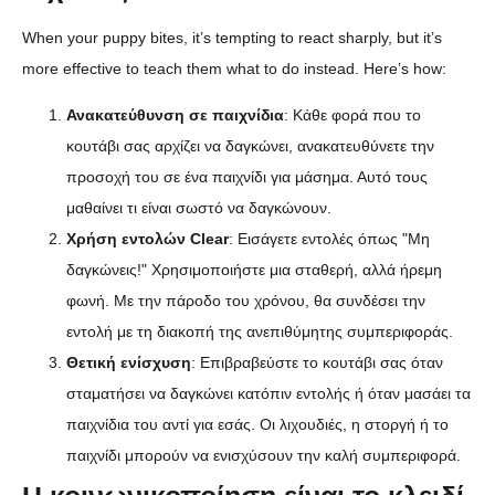
When your puppy bites, it’s tempting to react sharply, but it’s
more effective to teach them what to do instead. Here’s how:
Ανακατεύθυνση σε παιχνίδια
: Κάθε φορά που το
κουτάβι σας αρχίζει να δαγκώνει, ανακατευθύνετε την
προσοχή του σε ένα παιχνίδι για μάσημα. Αυτό τους
μαθαίνει τι είναι σωστό να δαγκώνουν.
Χρήση εντολών Clear
: Εισάγετε εντολές όπως "Μη
δαγκώνεις!" Χρησιμοποιήστε μια σταθερή, αλλά ήρεμη
φωνή. Με την πάροδο του χρόνου, θα συνδέσει την
εντολή με τη διακοπή της ανεπιθύμητης συμπεριφοράς.
Θετική ενίσχυση
: Επιβραβεύστε το κουτάβι σας όταν
σταματήσει να δαγκώνει κατόπιν εντολής ή όταν μασάει τα
παιχνίδια του αντί για εσάς. Οι λιχουδιές, η στοργή ή το
παιχνίδι μπορούν να ενισχύσουν την καλή συμπεριφορά.