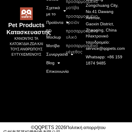
προσαρμοσμένα
Zongchuang City,
Σχετικά
μοτίβα
No.41 Dawang
με το
προσαρμοσμένο
Avenue,
Προϊόντα
προϊόν
Gaoxin District,
Pet Products
Zhaoqing, China
3D
προσαρμοσμένο
Κατασκευαστής
Ηλεκτρονικό
Mockup
υλικό
ΚΆΝΟΝΤΑΣ ΤΑ
ταχυδρομείο:
ΚΑΤΟΙΚΊΔΙΑ ΖΏΑ ΚΑΙ
Μοτίβα
προσαρμοσμένο
service@qqpets.com
ΤΟΥΣ ΑΝΘΡΏΠΟΥΣ
μέγεθος
Συνεργασία
ΕΥΤΥΧΙΣΜΈΝΟΥΣ
Whatsapp: +86 159
Blog
1874 9485
Επικοινωνία
©QQPETS 2026
Πολιτική απορρήτου