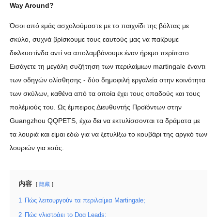
Way Around?
Όσοι από εμάς ασχολούμαστε με το παιχνίδι της βόλτας με
σκύλο, συχνά βρίσκουμε τους εαυτούς μας να παίζουμε
διελκυστίνδα αντί να απολαμβάνουμε έναν ήρεμο περίπατο.
Εισάγετε τη μεγάλη συζήτηση των περιλαίμιων martingale έναντι
των οδηγών ολίσθησης - δύο δημοφιλή εργαλεία στην κοινότητα
των σκύλων, καθένα από τα οποία έχει τους οπαδούς και τους
πολέμιούς του. Ως έμπειρος Διευθυντής Προϊόντων στην
Guangzhou QQPETS, έχω δει να εκτυλίσσονται τα δράματα με
τα λουριά και είμαι εδώ για να ξετυλίξω το κουβάρι της αργκό των
λουριών για εσάς.
内容
隐藏
1
Πώς λειτουργούν τα περιλαίμια Martingale;
2
Πώς γλιστράει το Dog Leads;