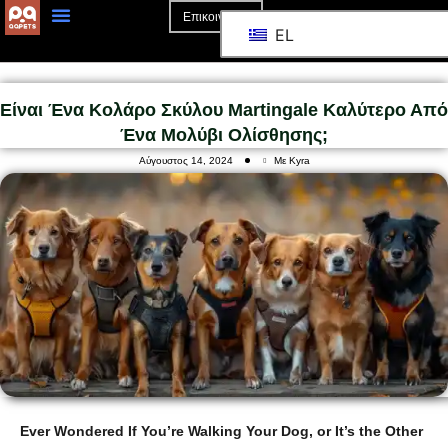
Επικοινωνία
EL
Αρχική Σελίδα
Σχετικά Με Το
Είναι Ένα Κολάρο Σκύλου Martingale Καλύτερο Από
Ένα Μολύβι Ολίσθησης;
Αύγουστος 14, 2024
Με Kyra
Ever Wondered If You’re Walking Your Dog, or It’s the Other