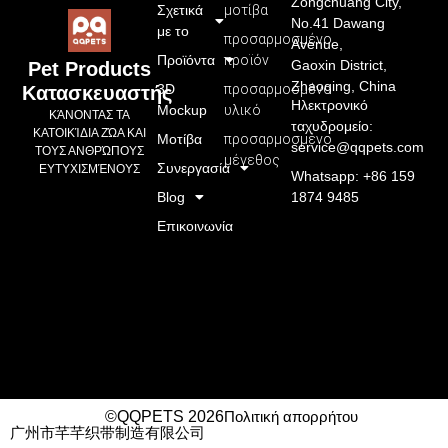
Zongchuang City,
Σχετικά
μοτίβα
No.41 Dawang
με το
προσαρμοσμένο
Avenue,
Προϊόντα
προϊόν
Gaoxin District,
Pet Products
Zhaoqing, China
3D
προσαρμοσμένο
Κατασκευαστής
Ηλεκτρονικό
Mockup
υλικό
ΚΆΝΟΝΤΑΣ ΤΑ
ταχυδρομείο:
ΚΑΤΟΙΚΊΔΙΑ ΖΏΑ ΚΑΙ
Μοτίβα
προσαρμοσμένο
service@qqpets.com
ΤΟΥΣ ΑΝΘΡΏΠΟΥΣ
μέγεθος
Συνεργασία
ΕΥΤΥΧΙΣΜΈΝΟΥΣ
Whatsapp: +86 159
Blog
1874 9485
Επικοινωνία
©QQPETS 2026
Πολιτική απορρήτου
广州市芊芊织带制造有限公司