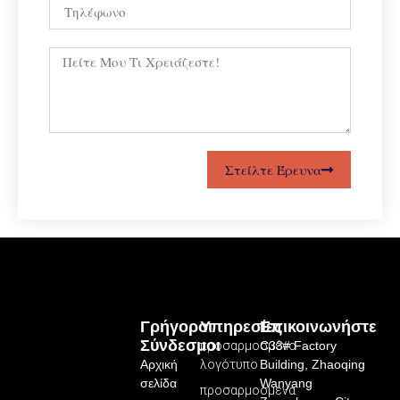
Στείλτε Έρευνα
Γρήγοροι
Υπηρεσίες
Επικοινωνήστε
Σύνδεσμοι
προσαρμοσμένο
C33# Factory
Αρχική
λογότυπο
Building, Zhaoqing
σελίδα
Wanyang
προσαρμοσμένα