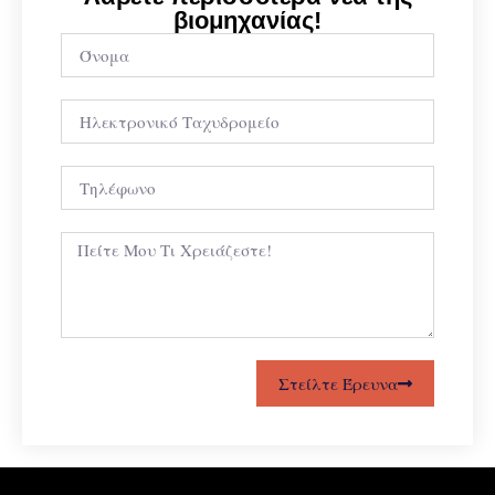
βιομηχανίας!
Στείλτε Έρευνα