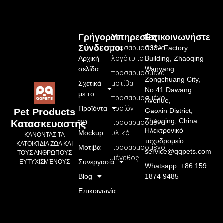
Γρήγοροι
Υπηρεσίες
Επικοινωνήστε
Σύνδεσμοι
προσαρμοσμένο
C33# Factory
Αρχική
λογότυπο
Building, Zhaoqing
σελίδα
Wanyang
προσαρμοσμένα
Zongchuang City,
Σχετικά
μοτίβα
No.41 Dawang
με το
προσαρμοσμένο
Avenue,
Προϊόντα
προϊόν
Gaoxin District,
Pet Products
Zhaoqing, China
3D
προσαρμοσμένο
Κατασκευαστής
Ηλεκτρονικό
Mockup
υλικό
ΚΆΝΟΝΤΑΣ ΤΑ
ταχυδρομείο:
ΚΑΤΟΙΚΊΔΙΑ ΖΏΑ ΚΑΙ
Μοτίβα
προσαρμοσμένο
service@qqpets.com
ΤΟΥΣ ΑΝΘΡΏΠΟΥΣ
μέγεθος
Συνεργασία
ΕΥΤΥΧΙΣΜΈΝΟΥΣ
Whatsapp: +86 159
Blog
1874 9485
Επικοινωνία