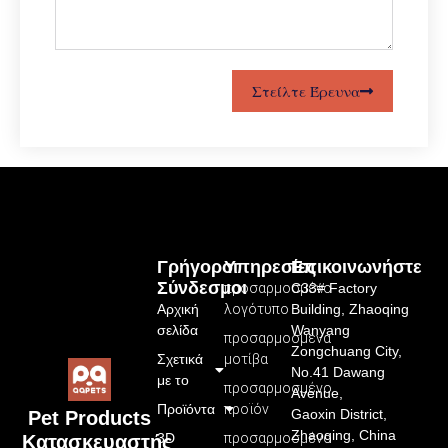
Στείλτε Έρευνα
Γρήγοροι
Υπηρεσίες
Επικοινωνήστε
Σύνδεσμοι
προσαρμοσμένο
C33# Factory
Αρχική
λογότυπο
Building, Zhaoqing
σελίδα
Wanyang
προσαρμοσμένα
Zongchuang City,
Σχετικά
μοτίβα
No.41 Dawang
με το
προσαρμοσμένο
Avenue,
Προϊόντα
προϊόν
Gaoxin District,
Pet Products
Zhaoqing, China
3D
προσαρμοσμένο
Κατασκευαστής