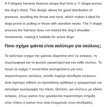
A Y-shaped harness features straps that form a ‘Y’ shape across
the dog’s chest. This design allows for good distribution of
pressure, avoiding the throat and neck, which makes it ideal for
dogs prone to pulling or those with sensitive necks. The Y-shape
ensures the harness does not restrict the dog’s shoulder
movements, making it suitable for active dogs.
Ποιο σχήμα ιμάντα είναι καλύτερο για σκύλους;
Το καλύτερο σχήμα της ιμάντας εξαρτάται από τις ανάγκες, τη
συμπεριφορά και τα φυσικά χαρακτηριστικά του κάθε σκύλου. Το
λουρί σε σχήμα Υ συνιστάται ανεπιφύλακτα για τους
περισσότερους σκύλους, επειδή παρέχει ελευθερία κινήσεων,
είναι λιγότερο πιθανό να προκαλέσει ερεθισμό ή τραυματισμό και
κατανέμει ομοιόμορφα την πίεση. Ωστόσο, για σκύλους με ειδικές
ανάγκες, όπως εκείνοι που χρειάζονται περισσότερη στήριξη
στην πλάτη ή εκείνοι που είναι επιρρεπείς στην απόδραση,