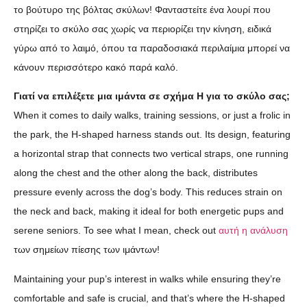
το βούτυρο της βόλτας σκύλων! Φανταστείτε ένα λουρί που
στηρίζει το σκύλο σας χωρίς να περιορίζει την κίνηση, ειδικά
γύρω από το λαιμό, όπου τα παραδοσιακά περιλαίμια μπορεί να
κάνουν περισσότερο κακό παρά καλό.
Γιατί να επιλέξετε μια ιμάντα σε σχήμα H για το σκύλο σας;
When it comes to daily walks, training sessions, or just a frolic in
the park, the H-shaped harness stands out. Its design, featuring
a horizontal strap that connects two vertical straps, one running
along the chest and the other along the back, distributes
pressure evenly across the dog’s body. This reduces strain on
the neck and back, making it ideal for both energetic pups and
serene seniors. To see what I mean, check out
αυτή η ανάλυση
των σημείων πίεσης των ιμάντων!
Maintaining your pup’s interest in walks while ensuring they’re
comfortable and safe is crucial, and that’s where the H-shaped