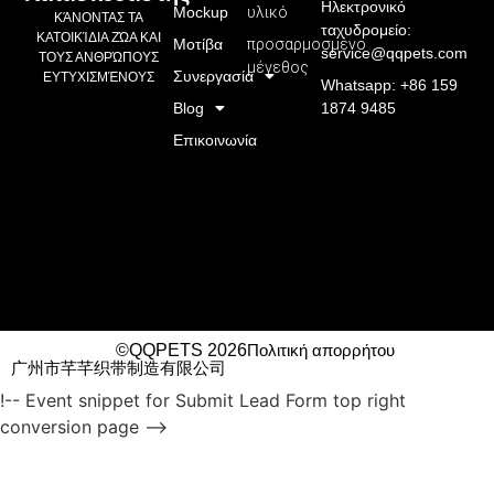
Ηλεκτρονικό
Mockup
υλικό
ΚΆΝΟΝΤΑΣ ΤΑ
ταχυδρομείο:
ΚΑΤΟΙΚΊΔΙΑ ΖΏΑ ΚΑΙ
Μοτίβα
προσαρμοσμένο
service@qqpets.com
ΤΟΥΣ ΑΝΘΡΏΠΟΥΣ
μέγεθος
Συνεργασία
ΕΥΤΥΧΙΣΜΈΝΟΥΣ
Whatsapp: +86 159
Blog
1874 9485
Επικοινωνία
©QQPETS 2026
Πολιτική απορρήτου
广州市芊芊织带制造有限公司
!-- Event snippet for Submit Lead Form top right
conversion page -->