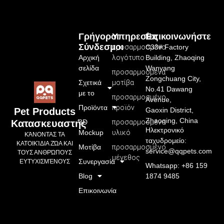
Γρήγοροι
Υπηρεσίες
Επικοινωνήστε
Σύνδεσμοι
προσαρμοσμένο
C33# Factory
Αρχική
λογότυπο
Building, Zhaoqing
σελίδα
Wanyang
προσαρμοσμένα
Zongchuang City,
Σχετικά
μοτίβα
No.41 Dawang
με το
προσαρμοσμένο
Avenue,
Προϊόντα
προϊόν
Gaoxin District,
Pet Products
Zhaoqing, China
3D
προσαρμοσμένο
Κατασκευαστής
Ηλεκτρονικό
Mockup
υλικό
ΚΆΝΟΝΤΑΣ ΤΑ
ταχυδρομείο:
ΚΑΤΟΙΚΊΔΙΑ ΖΏΑ ΚΑΙ
Μοτίβα
προσαρμοσμένο
service@qqpets.com
ΤΟΥΣ ΑΝΘΡΏΠΟΥΣ
μέγεθος
Συνεργασία
ΕΥΤΥΧΙΣΜΈΝΟΥΣ
Whatsapp: +86 159
Blog
1874 9485
Επικοινωνία