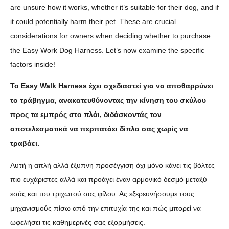
are unsure how it works, whether it’s suitable for their dog, and if
it could potentially harm their pet. These are crucial
considerations for owners when deciding whether to purchase
the Easy Work Dog Harness. Let’s now examine the specific
factors inside!
Το Easy Walk Harness έχει σχεδιαστεί για να αποθαρρύνει
το τράβηγμα, ανακατευθύνοντας την κίνηση του σκύλου
προς τα εμπρός στο πλάι, διδάσκοντάς τον
αποτελεσματικά να περπατάει δίπλα σας χωρίς να
τραβάει.
Αυτή η απλή αλλά έξυπνη προσέγγιση όχι μόνο κάνει τις βόλτες
πιο ευχάριστες αλλά και προάγει έναν αρμονικό δεσμό μεταξύ
εσάς και του τριχωτού σας φίλου. Ας εξερευνήσουμε τους
μηχανισμούς πίσω από την επιτυχία της και πώς μπορεί να
ωφελήσει τις καθημερινές σας εξορμήσεις.