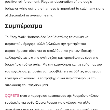
positive reinforcement. Regular observation of the dog’s
behavior while using the harness is important to catch any signs
of discomfort or aversion early.
Συμπέρασμα
Το Easy Walk Harness δεν βοηθά απλώς τα σκυλιά να
περπατούν όμορφα, αλλά βελτιώνει την εμπειρία του
περπατήματος τόσο για το σκυλί όσο και για τον ιδιοκτήτη,
καλλιεργώντας μια πιο υγιή σχέση και προωθώντας έναν πιο
δραστήριο τρόπο ζωής. Με την κατανόηση και τη χρήση αυτού
του εργαλείου, μπορείτε να προσβλέπετε σε βόλτες που έχουν
λιγότερο να κάνουν με το τράβηγμα και περισσότερο με την
απόλαυση του ταξιδιού μαζί.
QQPETS
είναι ο κορυφαίος κατασκευαστής λουριών σκύλων
χονδρικής για ρυθμιζόμενα λουριά για σκύλους και άλλα
αντικείμενα που οι άνθρωποι μπορούν να χρησιμοποιήσουν