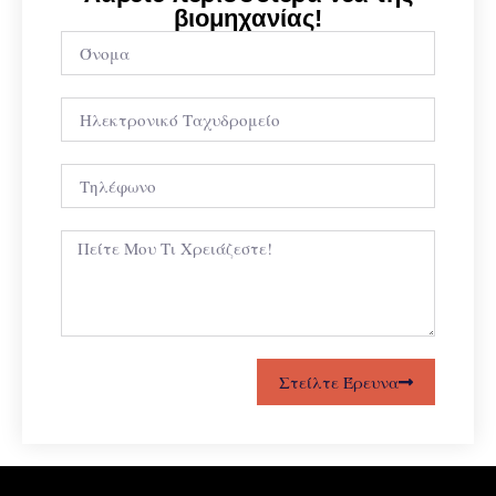
βιομηχανίας!
Στείλτε Έρευνα