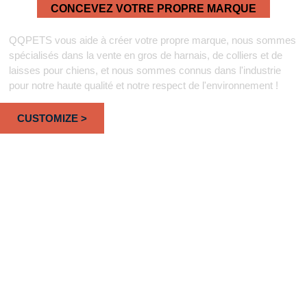
CONCEVEZ VOTRE PROPRE MARQUE
Collier Pour Chien En Gros Depuis 2008
QQPETS vous aide à créer votre propre marque, nous sommes
spécialisés dans la vente en gros de harnais, de colliers et de
laisses pour chiens, et nous sommes connus dans l'industrie
pour notre haute qualité et notre respect de l'environnement !
CUSTOMIZE >