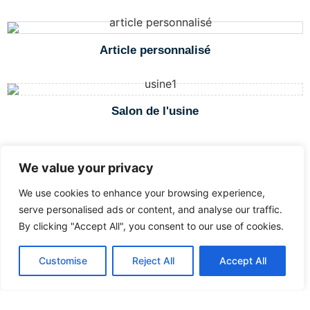
Article personnalisé
Salon de l'usine
We value your privacy
Exposition
We use cookies to enhance your browsing experience,
serve personalised ads or content, and analyse our traffic.
By clicking "Accept All", you consent to our use of cookies.
Pourquoi nous choisir
Bienvenue sur le site de QQPETS, votre fabricant de
Customise
Reject All
Accept All
Démarrer votre entreprise
référence en matière de
harnais pour chiens
personnalisés
et une large sélection d'accessoires
pour animaux de compagnie comme
les harnais, les