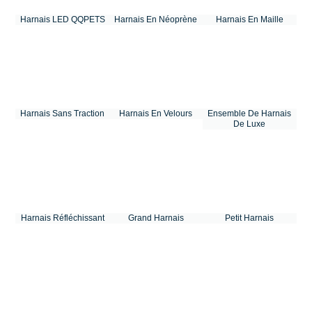
Harnais LED QQPETS
Harnais En Néoprène
Harnais En Maille
Harnais Sans Traction
Harnais En Velours
Ensemble De Harnais
De Luxe
Harnais Réfléchissant
Grand Harnais
Petit Harnais