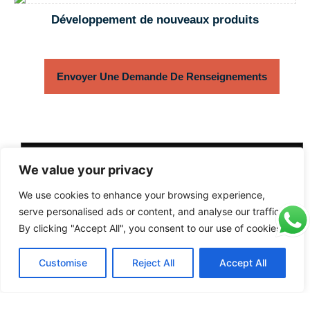
Développement de nouveaux produits
Envoyer Une Demande De Renseignements
We value your privacy
We use cookies to enhance your browsing experience,
serve personalised ads or content, and analyse our traffic.
By clicking "Accept All", you consent to our use of cookies.
Démarrer votre entreprise
Pourquoi nous choisir
Customise
Reject All
Accept All
QQPETS
Créée en 2008, la société est un fabricant spécialisé
dans la production d'articles d'hygiène et de sécurité.
harnais
pour chiens, colliers et laisses pour chiens
pour nos