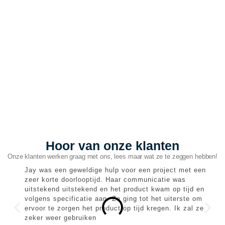
Hoor van onze klanten
Onze klanten werken graag met ons, lees maar wat ze te zeggen hebben!
Jay was een geweldige hulp voor een project met een
M
zeer korte doorlooptijd. Haar communicatie was
c
uitstekend uitstekend en het product kwam op tijd en
w
volgens specificatie aan. Ze ging tot het uiterste om
t
ervoor te zorgen het product op tijd kregen. Ik zal ze
b
zeker weer gebruiken