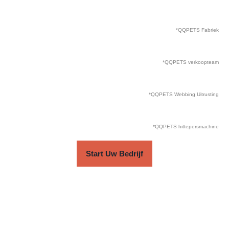
*QQPETS Fabriek
*QQPETS verkoopteam
*QQPETS Webbing Uitrusting
*QQPETS hittepersmachine
Start Uw Bedrijf