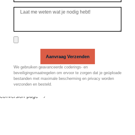
Aanvraag Verzenden
We gebruiken geavanceerde coderings- en
beveiligingsmaatregelen om ervoor te zorgen dat je geüploade
bestanden met maximale bescherming en privacy worden
verzonden en besteld.
!-- Event snippet for Submit Lead Form top right
conversion page -->