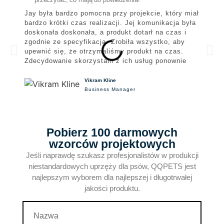
Jay była bardzo pomocna przy projekcie, który miał
M
bardzo krótki czas realizacji. Jej komunikacja była
k
doskonała doskonała, a produkt dotarł na czas i
w
zgodnie ze specyfikacją. Zrobiła wszystko, aby
w
upewnić się, że otrzymaliśmy produkt na czas.
w
Zdecydowanie skorzystam z ich usług ponownie
Vikram Kline
Business Manager
Pobierz 100 darmowych
wzorców projektowych
Jeśli naprawdę szukasz profesjonalistów w produkcji
niestandardowych uprzęży dla psów, QQPETS jest
najlepszym wyborem dla najlepszej i długotrwałej
jakości produktu.