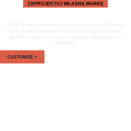
ZAPROJEKTUJ WŁASNĄ MARKĘ
Producent Niestandardowych Smyczy
Dla Psów Od 2008 Roku
QQPETS pomaga zaprojektować własną markę, specjalizujemy
się w produkcji i sprzedaży szelek, obroży i smyczy dla psów i
jesteśmy znani w branży z wysokiej jakości i przyjazności dla
środowiska!
CUSTOMIZE >