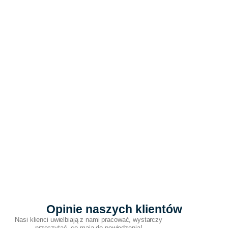
Opinie naszych klientów
Nasi klienci uwielbiają z nami pracować, wystarczy
przeczytać, co mają do powiedzenia!