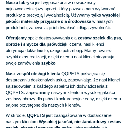
Nasza fabryka
jest wyposażona w nowoczesny,
najnowocześniejszy sprzęt, który pozwala nam wytwarzać
produkty z precyzją i wydajnością. Używamy
tylko wysokiej
jakości materiały przyjazne dla środowiska
w naszych
produktach, zapewniając ich trwałość i długą żywotność.
Oferujemy
opcje dostosowywania dla
zestaw szelek dla psa,
obroże i smycze dla psów
dzięki czemu nasi klienci
otrzymują dokładnie to, czego potrzebują. Mamy również
szybki czas realizacji, dzięki czemu nasi klienci otrzymują
swoje zamówienia
szybko
.
Nasz zespół obsługi klienta
QQPETS poświęca się
dostarczaniu doskonałych usług, zapewniając, że nasi klienci
są zadowoleni z każdego aspektu ich doświadczenia z
QQPETS. Zapewniamy naszym klientom wysokiej jakości
zestawy obroży dla psów i konkurencyjne ceny, dzięki czemu
są one przystępne dla naszych klientów.
W skrócie,
QQPETS
jest zaangażowana w dostarczanie
naszym klientom
Wysokiej jakości, niestandardowy zestaw
szelek, obroży i smyczy dla psów
które spełniają ich