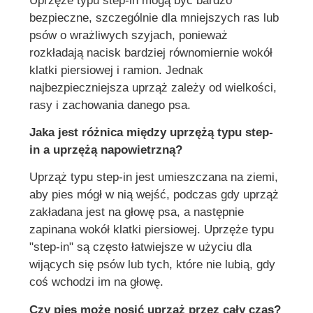
Uprzęże typu step-in mogą być bardzo
bezpieczne, szczególnie dla mniejszych ras lub
psów o wrażliwych szyjach, ponieważ
rozkładają nacisk bardziej równomiernie wokół
klatki piersiowej i ramion. Jednak
najbezpieczniejsza uprząż zależy od wielkości,
rasy i zachowania danego psa.
Jaka jest różnica między uprzężą typu step-
in a uprzężą napowietrzną?
Uprząż typu step-in jest umieszczana na ziemi,
aby pies mógł w nią wejść, podczas gdy uprząż
zakładana jest na głowę psa, a następnie
zapinana wokół klatki piersiowej. Uprzęże typu
"step-in" są często łatwiejsze w użyciu dla
wijących się psów lub tych, które nie lubią, gdy
coś wchodzi im na głowę.
Czy pies może nosić uprząż przez cały czas?