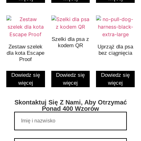
Szelki dla psa z
kodem QR
Zestaw szelek
Uprząż dla psa
dla kota Escape
bez ciągnięcia
Proof
Dowiedz się
Dowiedz się
Dowiedz się
więcej
więcej
więcej
Skontaktuj Się Z Nami, Aby Otrzymać
Ponad 400 Wzorów