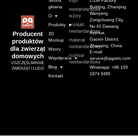
Strona
logo
C33# Factory
główna
Building, Zhaoqing
niestandardowe
Wanyang
O
wzory
Zongchuang City,
Produkty
produkt
No.41 Dawang
niestandardowy
Avenue,
Producent
3D
Gaoxin District,
Mockup
materiał
produktów
Zhaoqing, China
niestandardowy
dla zwierząt
Wzory
E-mail:
domowych
rozmiar
Współpraca
service@qqpets.com
niestandardowy
USZCZĘŚLIWIANIE
Blog
Whatsapp: +86 159
ZWIERZĄT I LUDZI
1874 9485
Kontakt