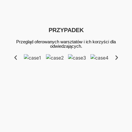
Teraz na
Teraz na
Teraz na
zamówienie
zamówienie
zamówienie
PRZYPADEK
Przegląd oferowanych warsztatów i ich korzyści dla
odwiedzających.