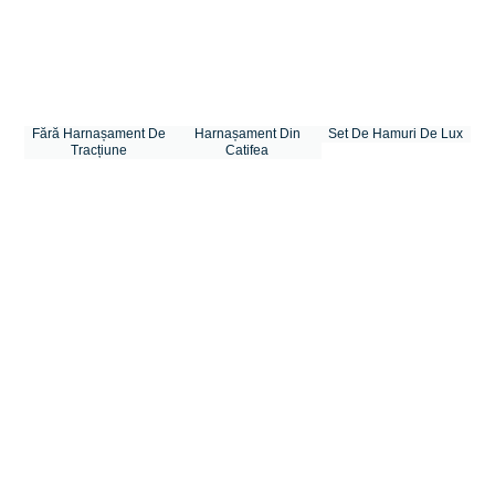
Fără Harnașament De
Harnașament Din
Set De Hamuri De Lux
Tracțiune
Catifea