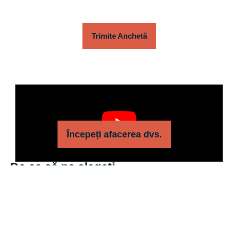
Trimite Anchetă
Începeți afacerea dvs.
De ce să ne alegeți
QQPETS
a fost înființată în 2008 și este un producător
specializat în producerea
hamuri pentru câini, gulere și lese
pentru câini
produse pentru clienții noștri. Avem o echipă de
designeri cu experiență și în vrac care sunt dedicați creării
Calitate ridicată
produse care îndeplinesc cerințele exacte ale