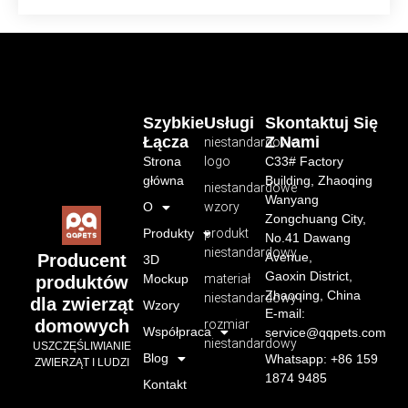
Szybkie
Usługi
Skontaktuj Się
Łącza
Z Nami
niestandardowe
Strona
logo
C33# Factory
główna
Building, Zhaoqing
niestandardowe
Wanyang
O
wzory
Zongchuang City,
Produkty
produkt
No.41 Dawang
niestandardowy
Avenue,
Producent
3D
Gaoxin District,
Mockup
materiał
produktów
Zhaoqing, China
niestandardowy
dla zwierząt
Wzory
E-mail:
domowych
rozmiar
Współpraca
service@qqpets.com
niestandardowy
USZCZĘŚLIWIANIE
Blog
Whatsapp: +86 159
ZWIERZĄT I LUDZI
1874 9485
Kontakt