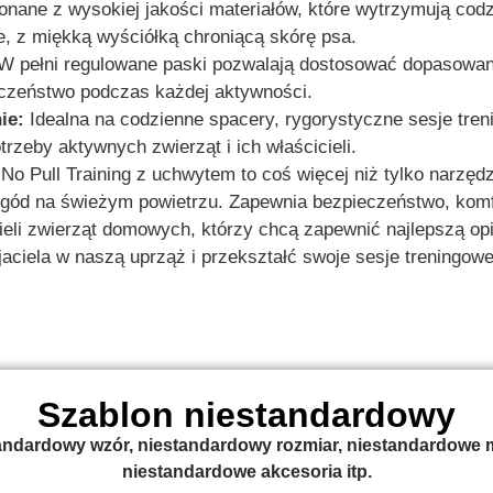
ane z wysokiej jakości materiałów, które wytrzymują codz
e, z miękką wyściółką chroniącą skórę psa.
 pełni regulowane paski pozwalają dostosować dopasowani
eczeństwo podczas każdej aktywności.
ie:
Idealna na codzienne spacery, rygorystyczne sesje tren
rzeby aktywnych zwierząt i ich właścicieli.
o Pull Training z uchwytem to coś więcej niż tylko narzędz
gód na świeżym powietrzu. Zapewnia bezpieczeństwo, komfor
ieli zwierząt domowych, którzy chcą zapewnić najlepszą op
ciela w naszą uprząż i przekształć swoje sesje treningowe
Szablon niestandardowy
ndardowy wzór, niestandardowy rozmiar, niestandardowe m
niestandardowe akcesoria itp.