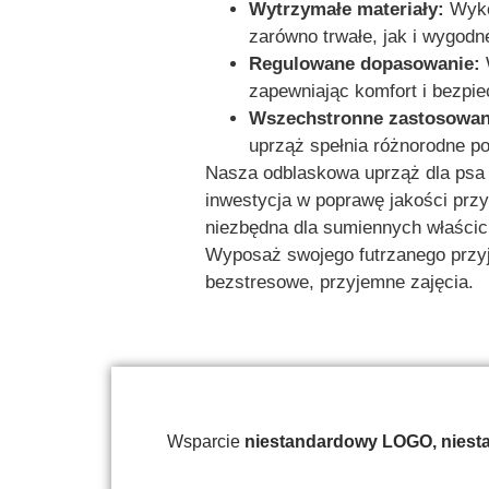
Wytrzymałe materiały:
Wykon
zarówno trwałe, jak i wygodn
Regulowane dopasowanie:
W
zapewniając komfort i bezpi
Wszechstronne zastosowan
uprząż spełnia różnorodne pot
Nasza odblaskowa uprząż dla psa N
inwestycja w poprawę jakości przy
niezbędna dla sumiennych właścic
Wyposaż swojego futrzanego przyja
bezstresowe, przyjemne zajęcia.
Wsparcie
niestandardowy
LOGO, niesta