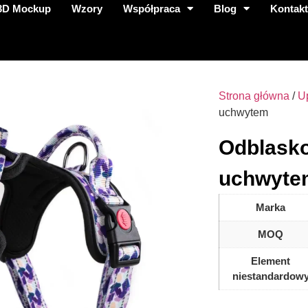
3D Mockup
Wzory
Współpraca
Blog
Kontak
Strona główna
/
U
uchwytem
Odblasko
uchwytem
Marka
MOQ
Element
niestandardow