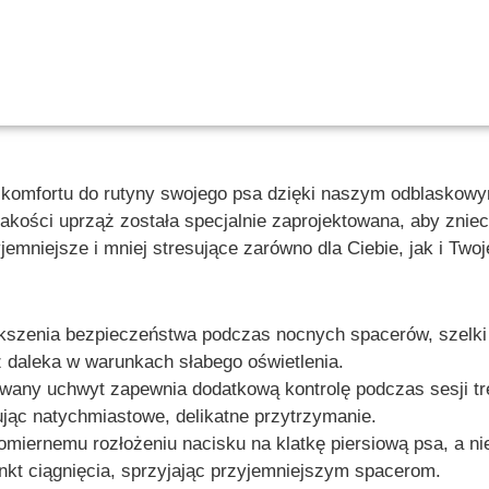
komfortu do rutyny swojego psa dzięki naszym odblaskowy
jakości uprząż została specjalnie zaprojektowana, aby znie
jemniejsze i mniej stresujące zarówno dla Ciebie, jak i Two
szenia bezpieczeństwa podczas nocnych spacerów, szelki 
 daleka w warunkach słabego oświetlenia.
ny uchwyt zapewnia dodatkową kontrolę podczas sesji tre
ując natychmiastowe, delikatne przytrzymanie.
miernemu rozłożeniu nacisku na klatkę piersiową psa, a nie
ynkt ciągnięcia, sprzyjając przyjemniejszym spacerom.