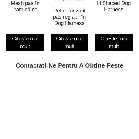
Mesh pas în
H Shaped Dog
ham câine
Harness
Reflectorizant
pas reglabil în
Dog Harness
Citește mai
Citește mai
Citește mai
mult
mult
mult
Contactați-Ne Pentru A Obține Peste
400 De Modele