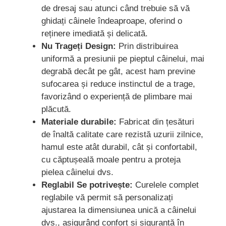
de dresaj sau atunci când trebuie să vă
ghidați câinele îndeaproape, oferind o
reținere imediată și delicată.
Nu Trageți Design:
Prin distribuirea
uniformă a presiunii pe pieptul câinelui, mai
degrabă decât pe gât, acest ham previne
sufocarea și reduce instinctul de a trage,
favorizând o experiență de plimbare mai
plăcută.
Materiale durabile:
Fabricat din țesături
de înaltă calitate care rezistă uzurii zilnice,
hamul este atât durabil, cât și confortabil,
cu căptușeală moale pentru a proteja
pielea câinelui dvs.
Reglabil Se potrivește:
Curelele complet
reglabile vă permit să personalizați
ajustarea la dimensiunea unică a câinelui
dvs., asigurând confort și siguranță în