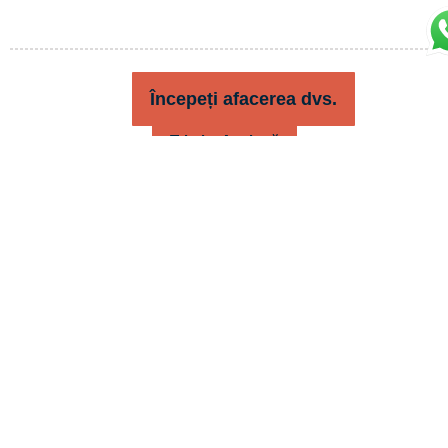
Expoziție
Începeți afacerea dvs.
Trimite Anchetă