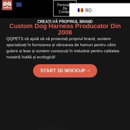
Persoană
De
RO
Contact
Persoană De Contact
CREAȚI-VĂ PROPRIUL BRAND
Custom Dog Harness Producator Din
2008
QQPETS vă ajută să vă proiectați propriul brand, suntem
specializați în furnizarea și vânzarea de hamuri pentru câini,
gulere și lese și suntem cunoscuți în industrie pentru calitatea
noastră înaltă și ecologică!
START 3D MOCKUP