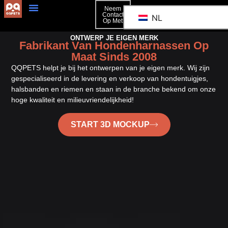
Neem
Contact
NL
Op Met
Neem Contact Op Met
ONTWERP JE EIGEN MERK
Fabrikant Van Hondenharnassen Op
Maat Sinds 2008
QQPETS helpt je bij het ontwerpen van je eigen merk. Wij zijn
gespecialiseerd in de levering en verkoop van hondentuigjes,
halsbanden en riemen en staan in de branche bekend om onze
hoge kwaliteit en milieuvriendelijkheid!
START 3D MOCKUP