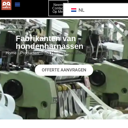
Neem
Contact
NL
Op Met
Fabrikanten van
hondenharnassen
Home
"
Producten
"
Dog Harness manufacturer
OFFERTE AANVRAGEN