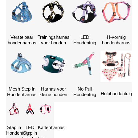
Verstelbaar
Trainingsharnas
LED
H-vormig
hondenharnas
voor honden
Hondentuig
hondenharnas
Mesh Step In
Harnas voor
No Pull
Hulphondentuig
Hondenharnas
kleine honden
Hondentuig
Neem contact
Stap in
LED
Kattenharnas
met ons op om
Hondentuig
Step in
uw