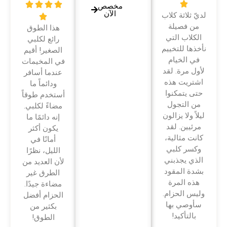





مخصص
الآن
لديّ ثلاثة كلاب

من فصيلة
هذا الطوق
الكلاب التي
رائع لكلبي
نأخذها للتخييم
الصغير! أقيم
في الخيام
في المخيمات
لأول مرة. لقد
عندما أسافر
اشتريت هذه
ودائماً ما
حتى يتمكنوا
أستخدم طوقاً
من التجول
مضاءً لكلبي.
ليلاً ولا يزالون
إنه دائمًا ما
مرئيين. لقد
يكون أكثر
كانت مثالية،
أمانًا في
وكسر كلبي
الليل، نظرًا
الذي يجذبني
لأن العديد من
بشدة المقود
الطرق غير
هذه المرة
مضاءة جيدًا.
وليس الحزام.
الحزام أفضل
سأوصي بها
بكثير من
بالتأكيد!
الطوق!