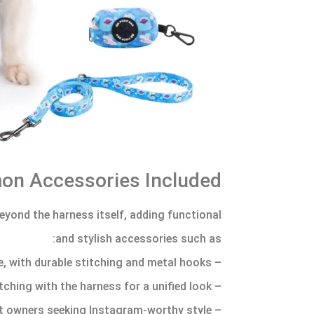
n Accessories Included
eyond the harness itself, adding functional
and stylish accessories such as:
– Leash: Standard or retractable, with durable stitching and metal hooks.
– Collar: Adjustable and matching with the harness for a unified look.
– Bow Tie: Aesthetic appeal for pet owners seeking Instagram-worthy style.