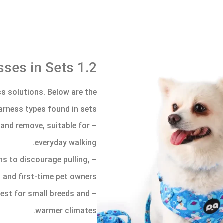
1.2 Types of Dog Harnesses in Sets
ss solutions. Below are the
ness types found in sets:
 and remove, suitable for
everyday walking.
gns to discourage pulling,
 and first-time pet owners.
best for small breeds and
warmer climates.