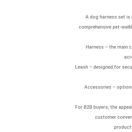
A dog harness set is
comprehensive pet-walkin
– Harness – the main 
acr
– Leash – designed for sec
– Accessories – optio
For B2B buyers, the appeal 
customer conven
products