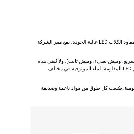
متخصصون في صناعة أطواق وأطواق ومقاود الكلاب LED عالية الجودة. يقع مقر الشركة
 للضوء (وميض سريع، وميض بطيء، وميض ثابت)، ولا تُبقي هذه
الأطواق الحيوانات الأليفة مرئية فحسب، بل تضيف أيضًا لمسة أنيقة إلى نزهاتها الليلية. تضمن المواد المتينة وصناديق LED المقاومة للماء الموثوقية في مختلف
ير الراحة اليومية. صُنعت كل طوق من مواد ناعمة وصديقة