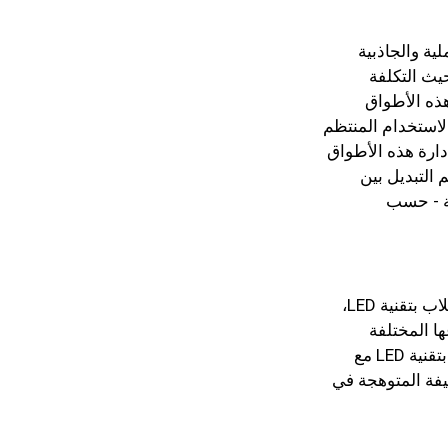
لوظائف العملية والجاذبية
حيث التكلفة
هذه الأطواق
استخدام المنتظم
دارة هذه الأطواق
 التبديل بين
فة - حسب
يُقدم هذا الدليل نظرة متعمقة في عالم أطواق الكلاب بتقنية LED،
ها المختلفة
المتوفرة في السوق. كما أنه يقارن أطواق الكلاب بتقنية LED مع
ليفة المتوهجة في