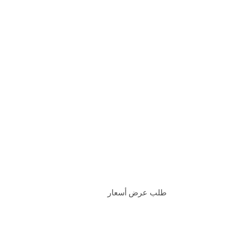
اتصل بنا لتخصيص إكسسوارات
LED الخاصة بك
انقر هنا
طلب عرض أسعار