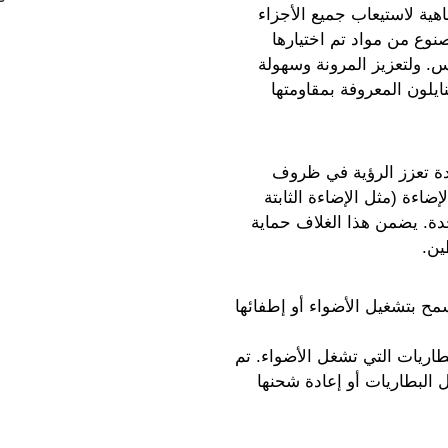
ص بنا بدقة متناهية لاستيعاب جميع الأجزاء
LED المبتكر. وهو مصنوع من مواد تم اختيارها
كس. ولتعزيز المرونة وسهولة
نايلون المعروفة بمقاومتها
ن تتضمن الوحدة أضواء LED متعددة تعزز الرؤية في ظروف
ضاءة (مثل الإضاءة الثابتة
دة. يضمن هذا الغلاف حماية
ين.
حكم مدمج في وحدة LED، مما يسمح بتشغيل الأضواء أو إطفائها
دة LED على حجرة للبطاريات التي تشغل الأضواء. تم
 البطاريات أو إعادة شحنها