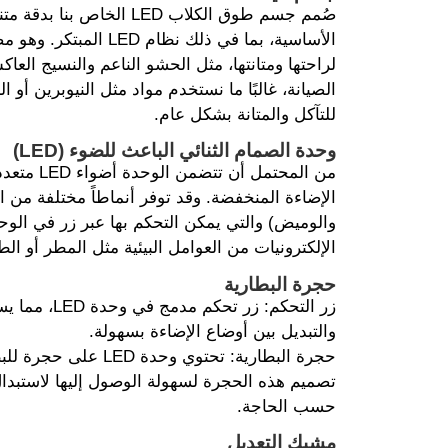
صُمم جسم طوق الكلاب LED الخا
الأساسية، بما في ذلك نظام 
لراحتها ومتانتها، مثل الحشو الناعم والنسيج العا
الصيانة، غالبًا ما نستخدم مواد مثل النيوبرين أو ال
للتآكل والمتانة بشكل عام.
وحدة الصمام الثنائي الباعث للضوء (LED)
من المحتمل أ
الإضاءة المنخفضة. وقد توفر أنماطاً مختلفة من الإ
والوميض) والتي يمكن التحكم بها عبر زر في الوح
الإلكترونيات من العوامل البيئية مثل المطر أو الط
حجرة البطارية
زر التحكم: زر ت
والتبديل بين أوضاع الإضاءة بسهولة.
حجرة البطارية: تحتوي وح
تصميم هذه الحجرة لسهولة الوصول إليها لاستبدال
حسب الحاجة.
مشبك التعديل