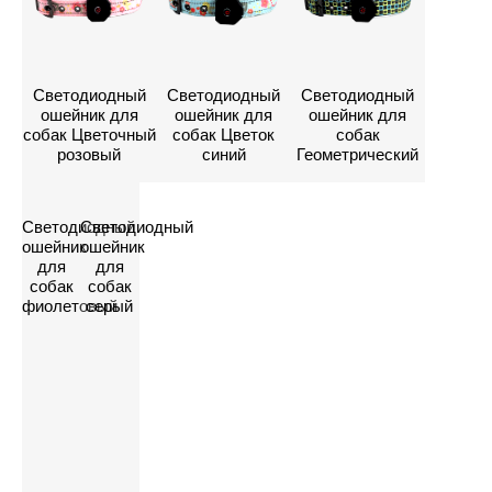
Светодиодный
Светодиодный
Светодиодный
ошейник для
ошейник для
ошейник для
собак Цветочный
собак Цветок
собак
розовый
синий
Геометрический
Светодиодный
Светодиодный
ошейник
ошейник
для
для
Свяжитесь с нами,
собак
собак
фиолетовый
серый
чтобы настроить
ваши
светодиодные
аксессуары
Нажмите здесь