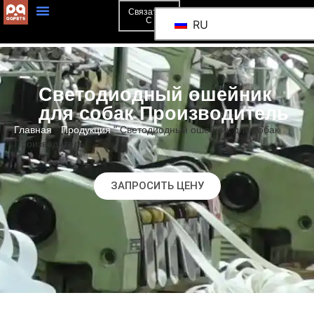
Связаться
С
RU
Светодиодный ошейник
для собак Производитель
Главная
"
Продукция
"
Светодиодный ошейник для собак
Производитель
ЗАПРОСИТЬ ЦЕНУ