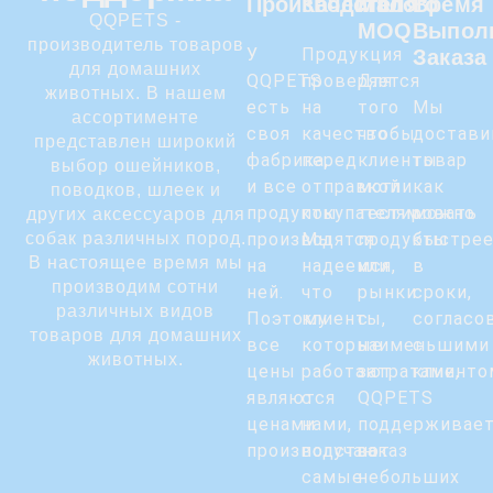
Производителя
Качество
Малого
Время
QQPETS -
MOQ
Выпол
производитель товаров
У
Продукция
Заказа
для домашних
QQPETS
проверяется
Для
животных. В нашем
есть
на
того
Мы
ассортименте
своя
качество
чтобы
достав
представлен широкий
фабрика,
перед
клиенты
товар
выбор ошейников,
и все
отправкой
могли
как
поводков, шлеек и
продукты
покупателям.
тестировать
можно
других аксессуаров для
собак различных пород.
производятся
Мы
продукты
быстре
В настоящее время мы
на
надеемся,
или
в
производим сотни
ней.
что
рынки
сроки,
различных видов
Поэтому
клиенты,
с
согласо
товаров для домашних
все
которые
наименьшими
с
животных.
цены
работают
затратами,
клиенто
являются
с
QQPETS
ценами
нами,
поддерживае
производства.
получают
заказ
самые
небольших