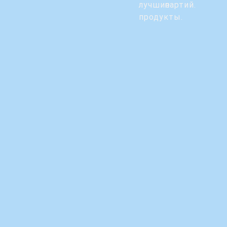
лучшие
партий.
продукты.