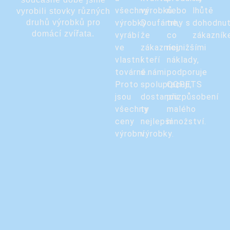
všechny
výrobků.
nebo
lhůtě
vyrobili stovky různých
druhů výrobků pro
výrobky
Doufáme,
trhy s
dohodnu
domácí zvířata.
vyrábí
že
co
zákazník
ve
zákazníci,
nejnižšími
vlastní
kteří
náklady,
továrně.
s námi
podporuje
Proto
spolupracují,
QQPETS
jsou
dostanou
přizpůsobení
všechny
ty
malého
ceny
nejlepší
množství.
výrobní.
výrobky.