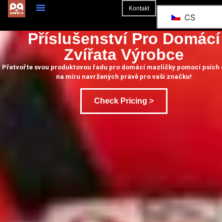
Kontakt
CS
O Stránkách
Příslušenství Pro Domácí
Zvířata Výrobce
Přetvořte svou produktovou řadu pro domácí mazlíčky pomocí psích
na míru navržených právě pro vaši značku!
Check Pricing >