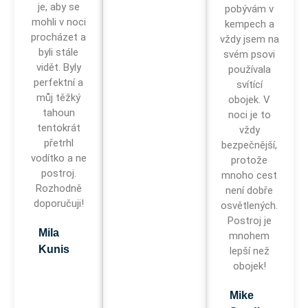
je, aby se
pobývám v
mohli v noci
kempech a
procházet a
vždy jsem na
byli stále
svém psovi
vidět. Byly
používala
perfektní a
svítící
můj těžký
obojek. V
tahoun
noci je to
tentokrát
vždy
přetrhl
bezpečnější,
vodítko a ne
protože
postroj.
mnoho cest
Rozhodně
není dobře
doporučuji!
osvětlených.
Postroj je
Mila
mnohem
Kunis
lepší než
obojek!
Mike