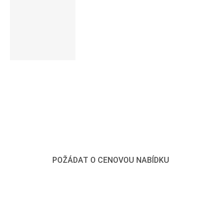
VYŽÁDAT SI CENOVOU NABÍDKU
PRO VÍCE INFORMACÍ
POŽÁDAT O CENOVOU NABÍDKU