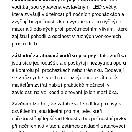
vodítka jsou vybavena vestavěnými LED světly,
která zvyšují viditelnost při nočních procházkách a
zvyšují bezpečnost. Jsou vyrobena z prodyšných
materiálů odolných proti povětrnostním vlivům, které
zajišťují pohodlí a odolnost v různých venkovních
prostředích.
Základní zatahovací vodítko pro psy
: Tato vodítka
jsou sice jednodušší, ale poskytují nezbytnou oporu
a kontrolu při procházkách nebo tréninku. Dodávají
se v různých stylech a z různých materiálů, což
majitelům zvířat nabízí praktické možnosti v
závislosti na velikosti a chování jejich mazlíčka.
Závěrem lze říci, že zatahovací vodítka pro psy s
osvětlením jsou ideální pro majitele, kteří
upřednostňují lepší viditelnost a bezpečnostní prvky
při nočních aktivitách, zatímco základní zatahovací