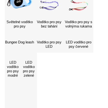
Světelné vodítko
Vodítko pro psy
Vodítko pro psy s
pro psy
bez tahání
volnýma rukama
Bungee Dog leash
Vodítko pro psy
LED vodítko pro
LED
psy červené
LED
LED
vodítko
vodítko
pro psy
pro psy
modré
zelené
Kontaktujte nás a
přizpůsobte si
příslušenství LED
Klikněte zde