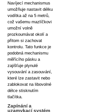
Navíjecí mechanismus
umožňuje nastavit délku
vodítka až na 5 metrů,
což vašemu mazlíčkovi
umožní volně
prozkoumávat okolí a
přitom si zachovat
kontrolu. Tato funkce je
podobná mechanismu
měřícího pásku a
zajišťuje plynulé
vysouvání a zasouvání,
které lze zastavit nebo
zablokovat na libovolné
délce stisknutím
tlačítka.
Zapínání a
uzamykací systém