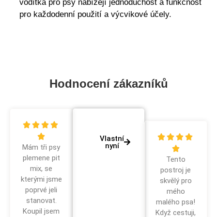
vodítka pro psy nabízejí jednoduchost a funkčnost
pro každodenní použití a výcvikové účely.
Hodnocení zákazníků









Vlastní
nyní
Mám tři psy

plemene pit
Tento
mix, se
postroj je
kterými jsme
skvělý pro
poprvé jeli
mého
stanovat.
malého psa!
Koupil jsem
Když cestuji,