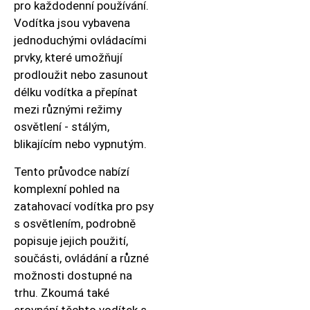
pro každodenní používání.
Vodítka jsou vybavena
jednoduchými ovládacími
prvky, které umožňují
prodloužit nebo zasunout
délku vodítka a přepínat
mezi různými režimy
osvětlení - stálým,
blikajícím nebo vypnutým.
Tento průvodce nabízí
komplexní pohled na
zatahovací vodítka pro psy
s osvětlením, podrobně
popisuje jejich použití,
součásti, ovládání a různé
možnosti dostupné na
trhu. Zkoumá také
srovnání těchto vodítek s