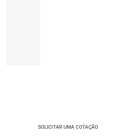
personalizar seus
acessórios de LED
Clique aqui
SOLICITE UMA COTAÇÃO PARA
OBTER MAIS DETALHES
SOLICITAR UMA COTAÇÃO