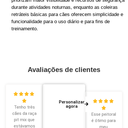
priorizam maior visibilidade e recursos de segurança
durante atividades noturnas, enquanto as coleiras
retráteis básicas para cães oferecem simplicidade e
funcionalidade para o uso diário e para fins de
treinamento.
Avaliações de clientes









Personalizar
agora
Tenho três

cães da raça
Esse peitoral
pit mix que
é ótimo para
estávamos
meu