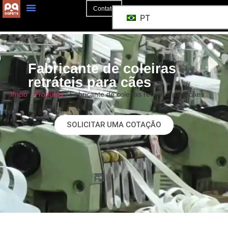
Contato
PT
Fabricante de coleiras
retráteis para cães
Início
"
Produtos
"
Fabricante de coleiras retráteis para cães
SOLICITAR UMA COTAÇÃO