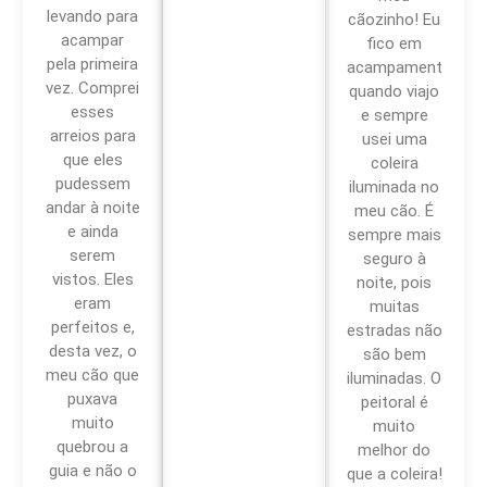
levando para
cãozinho! Eu
acampar
fico em
pela primeira
acampamentos
vez. Comprei
quando viajo
esses
e sempre
arreios para
usei uma
que eles
coleira
pudessem
iluminada no
andar à noite
meu cão. É
e ainda
sempre mais
serem
seguro à
vistos. Eles
noite, pois
eram
muitas
perfeitos e,
estradas não
desta vez, o
são bem
meu cão que
iluminadas. O
puxava
peitoral é
muito
muito
quebrou a
melhor do
guia e não o
que a coleira!