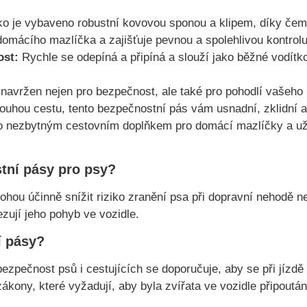
o je vybaveno robustní kovovou sponou a klipem, díky če
domácího mazlíčka a zajišťuje pevnou a spolehlivou kontrolu
ost:
Rychle se odepíná a připíná a slouží jako běžné vodítko
 navržen nejen pro bezpečnost, ale také pro pohodlí vašeho 
louhou cestu, tento bezpečnostní pás vám usnadní, zklidní 
o nezbytným cestovním doplňkem pro domácí mazlíčky a užív
tní pásy pro psy?
hou účinně snížit riziko zranění psa při dopravní nehodě n
ují jeho pohyb ve vozidle.
í pásy?
bezpečnost psů i cestujících se doporučuje, aby se při jízd
zákony, které vyžadují, aby byla zvířata ve vozidle připoután