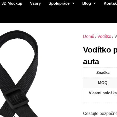
3D Mockup
Vzory
Spolupráce
Blog
Kontak
Domů
/
Vodítko
/ 
Vodítko 
auta
Značka
MOQ
Vlastní položka
Cestujte bezpečn