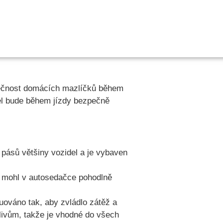
pečnost domácích mazlíčků během
tel bude během jízdy bezpečně
pásů většiny vozidel a je vybaven
 mohl v autosedačce pohodlně
uováno tak, aby zvládlo zátěž a
vlivům, takže je vhodné do všech