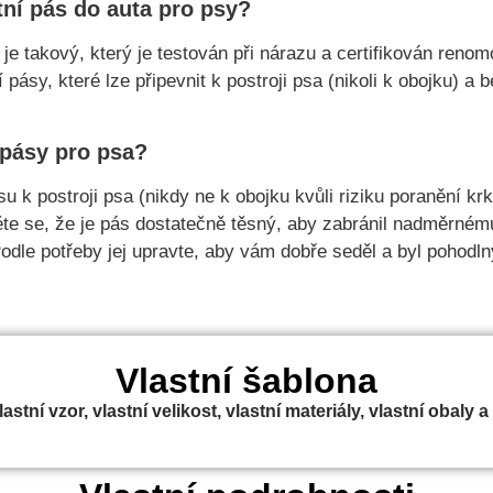
tní pás do auta pro psy?
je takový, který je testován při nárazu a certifikován reno
pásy, které lze připevnit k postroji psa (nikoli k obojku) a 
 pásy pro psa?
u k postroji psa (nikdy ne k obojku kvůli riziku poranění krk
ěte se, že je pás dostatečně těsný, aby zabránil nadměrném
odle potřeby jej upravte, aby vám dobře seděl a byl pohodln
Vlastní šablona
stní vzor, vlastní velikost, vlastní materiály, vlastní obaly a