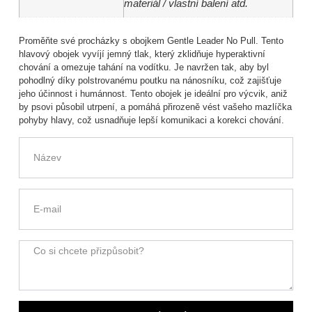
materiál / vlastní balení atd.
Proměňte své procházky s obojkem Gentle Leader No Pull. Tento
hlavový obojek vyvíjí jemný tlak, který zklidňuje hyperaktivní
chování a omezuje tahání na vodítku. Je navržen tak, aby byl
pohodlný díky polstrovanému poutku na nánosníku, což zajišťuje
jeho účinnost i humánnost. Tento obojek je ideální pro výcvik, aniž
by psovi působil utrpení, a pomáhá přirozeně vést vašeho mazlíčka
pohyby hlavy, což usnadňuje lepší komunikaci a korekci chování.