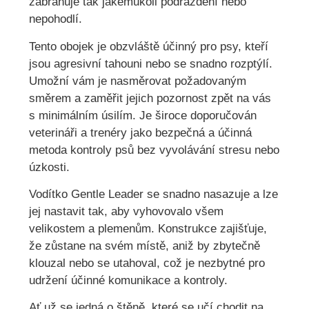
zabraňuje tak jakémukoli podráždění nebo
nepohodlí.
Tento obojek je obzvláště účinný pro psy, kteří
jsou agresivní tahouni nebo se snadno rozptýlí.
Umožní vám je nasměrovat požadovaným
směrem a zaměřit jejich pozornost zpět na vás
s minimálním úsilím. Je široce doporučován
veterináři a trenéry jako bezpečná a účinná
metoda kontroly psů bez vyvolávání stresu nebo
úzkosti.
Vodítko Gentle Leader se snadno nasazuje a lze
jej nastavit tak, aby vyhovovalo všem
velikostem a plemenům. Konstrukce zajišťuje,
že zůstane na svém místě, aniž by zbytečně
klouzal nebo se utahoval, což je nezbytné pro
udržení účinné komunikace a kontroly.
Ať už se jedná o štěně, které se učí chodit na