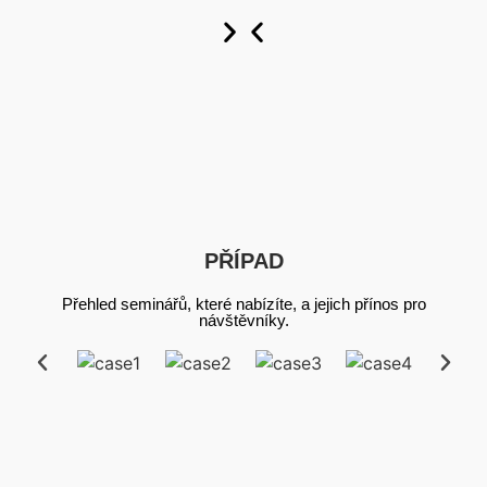
Vlastní
Vlastní
Vlastní
nyní
nyní
nyní
PŘÍPAD
Přehled seminářů, které nabízíte, a jejich přínos pro
návštěvníky.