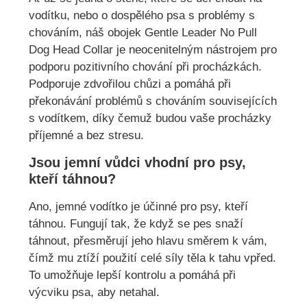
vodítku, nebo o dospělého psa s problémy s
chováním, náš obojek Gentle Leader No Pull
Dog Head Collar je neocenitelným nástrojem pro
podporu pozitivního chování při procházkách.
Podporuje zdvořilou chůzi a pomáhá při
překonávání problémů s chováním souvisejících
s vodítkem, díky čemuž budou vaše procházky
příjemné a bez stresu.
Jsou jemní vůdci vhodní pro psy,
kteří táhnou?
Ano, jemné vodítko je účinné pro psy, kteří
táhnou. Fungují tak, že když se pes snaží
táhnout, přesměrují jeho hlavu směrem k vám,
čímž mu ztíží použití celé síly těla k tahu vpřed.
To umožňuje lepší kontrolu a pomáhá při
výcviku psa, aby netahal.