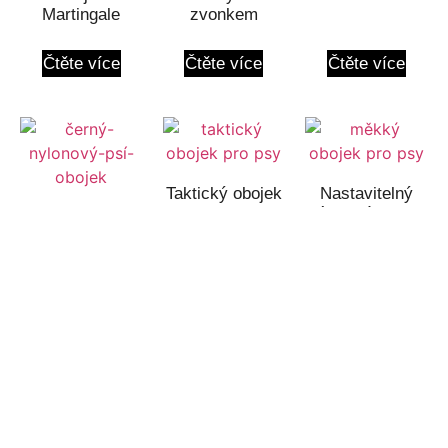
Martingale
zvonkem
Čtěte více
Čtěte více
Čtěte více
Taktický obojek
Nastavitelný
pro psy Heavy
základní obojek
Nylonový
Duty Kovová
pro psy s
obojek pro psy
spona s rukojetí
potiskem
pro výcvik psů
Čtěte více
Čtěte více
Čtěte více
Kontaktujte Nás A Získejte Více Než
400 Vzorů