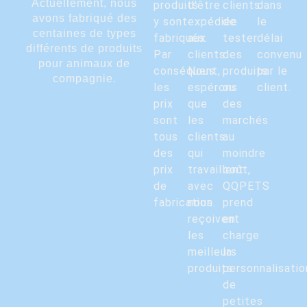
Actuellement, nous
produits
d'être
clients
dans
avons fabriqué des
y sont
expédiée
de
le
centaines de types
fabriqués.
aux
tester
délai
différents de produits
Par
clients.
des
convenu
pour animaux de
conséquent,
Nous
produits
par le
compagnie.
les
espérons
ou
client.
prix
que
des
sont
les
marchés
tous
clients
au
des
qui
moindre
prix
travaillent
coût,
de
avec
QQPETS
fabrication.
nous
prend
reçoivent
en
les
charge
meilleurs
la
produits.
personnalisatio
de
petites