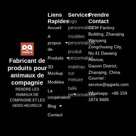
Liens
Services
Prendre
Rapides
Contact
logo
Accueil
personnalisé
C33# Factory
Building, Zhaoqing
A
modèles
Wanyang
propos
personnalisés
Zongchuang City,
de
produit
No.41 Dawang
Produits
personnalisé
Avenue,
Fabricant de
Gaoxin District,
3D
matériau
produits pour
Zhaoqing, China
Mockup
sur
animaux de
Courriel :
mesure
compagnie
Modèles
service@qqpets.com
taille
RENDRE LES
La
Whatsapp : +86 159
personnalisée
ANIMAUX DE
coopération
1874 9485
COMPAGNIE ET LES
GENS HEUREUX
Blog
Contact