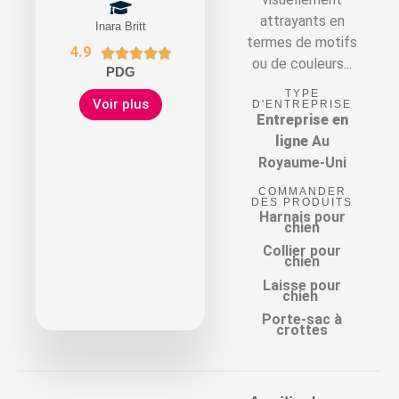
attrayants en
Inara Britt
termes de motifs
4.9





ou de couleurs...
PDG
TYPE
Voir plus
D'ENTREPRISE
Entreprise en
ligne
Au
Royaume-Uni
COMMANDER
DES PRODUITS
Harnais pour
chien
Collier pour
chien
Laisse pour
chien
Porte-sac à
crottes