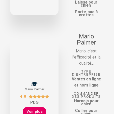
Laisse pour
chien
Porte-sac à
crottes
Mario
Palmer
Mario, c'est
l'efficacité et la
qualité...
TYPE
D'ENTREPRISE
Ventes en ligne
et hors ligne
Mario Palmer
COMMANDER
4.9





DES PRODUITS
Harnais pour
PDG
chien
Collier pour
Voir plus
chien