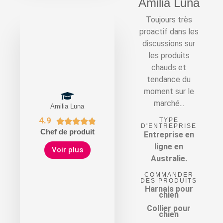
Amilia Luna
Toujours très
proactif dans les
discussions sur
les produits
chauds et
tendance du
moment sur le
marché...
Amilia Luna
4.9
TYPE





D'ENTREPRISE
Chef de produit
Entreprise en
ligne en
Voir plus
Australie.
COMMANDER
DES PRODUITS
Harnais pour
chien
Collier pour
chien