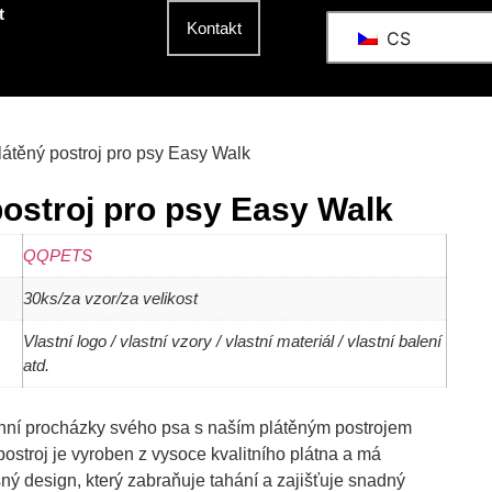
t
Kontakt
CS
látěný postroj pro psy Easy Walk
postroj pro psy Easy Walk
QQPETS
30ks/za vzor/za velikost
Vlastní logo / vlastní vzory / vlastní materiál / vlastní balení
atd.
nní procházky svého psa s naším plátěným postrojem
ostroj je vyroben z vysoce kvalitního plátna a má
ný design, který zabraňuje tahání a zajišťuje snadný