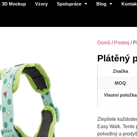
3D Mockup
Vzory
Spolupráce
Blog
Kontak
Domů
/
Postroj
/ P
Plátěný 
Značka
MOQ
Vlastní položka
Zlepšete každode
Easy Walk. Tento p
pohodlný a prodyš