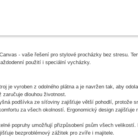
anvas - vaše řešení pro stylové procházky bez stresu. Ten
každodenní použití i speciální vycházky.
roj je vyroben z odolného plátna a je navržen tak, aby odo
 zaručuje dlouhou životnost.
šná podšívka ze síťoviny zajišťuje větší pohodlí, protože sn
komfortu za všech okolností. Ergonomický design zajišťuje 
telné popruhy umožňují přizpůsobení psům všech velikostí.
šťuje bezproblémový zážitek pro zvíře i majitele.