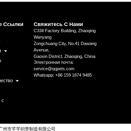
е Ссылки
Свяжитесь С Нами
C33# Factory Building, Zhaoqing
Wanyang
Zongchuang City, No.41 Dawang
Avenue,
я
Gaoxin District, Zhaoqing, China
p
Электронная почта:
service@qqpets.com
Whatsapp: +86 159 1874 9485
чество
 с
广州市芊芊织带制造有限公司