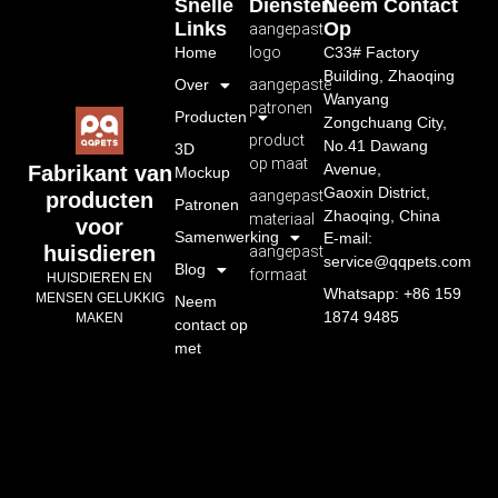
Snelle
Diensten
Neem Contact
Links
Op
aangepast
Home
logo
C33# Factory
Building, Zhaoqing
Over
aangepaste
Wanyang
patronen
Producten
Zongchuang City,
product
No.41 Dawang
3D
op maat
Avenue,
Fabrikant van
Mockup
Gaoxin District,
aangepast
producten
Patronen
Zhaoqing, China
materiaal
voor
Samenwerking
E-mail:
huisdieren
aangepast
service@qqpets.com
Blog
formaat
HUISDIEREN EN
Whatsapp: +86 159
MENSEN GELUKKIG
Neem
1874 9485
MAKEN
contact op
met