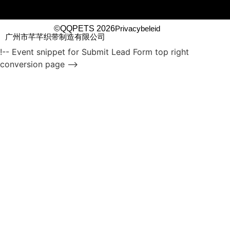
©QQPETS 2026
Privacybeleid
广州市芊芊织带制造有限公司
!-- Event snippet for Submit Lead Form top right
conversion page -->