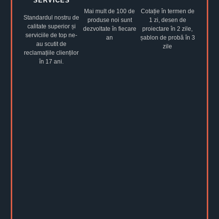
SERVICES
Mai mult de 100 de
Cotație în termen de
Standardul nostru de
produse noi sunt
1 zi, desen de
calitate superior și
dezvoltate în fiecare
proiectare în 2 zile,
serviciile de top ne-
an
șablon de probă în 3
au scutit de
zile
reclamațiile clienților
în 17 ani.