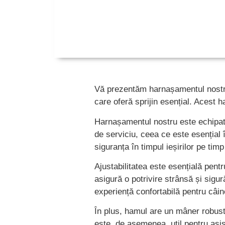
Vă prezentăm harnașamentul nostru 
care oferă sprijin esențial. Acest h
Harnașamentul nostru este echipat c
de serviciu, ceea ce este esențial 
siguranța în timpul ieșirilor pe tim
Ajustabilitatea este esențială pent
asigură o potrivire strânsă și sigu
experiență confortabilă pentru câine
În plus, hamul are un mâner robust
este, de asemenea, util pentru asis