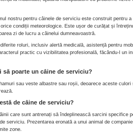
mul nostru pentru câinele de serviciu este construit pentru a 
 în orice condiții meteorologice. Este ușor de curățat și între
oarea zi de lucru a câinelui dumneavoastră.
diferite roluri, inclusiv alertă medicală, asistență pentru mob
racterul practic cu vizibilitatea profesională, făcându-l un i
i să poarte un câine de serviciu?
 hamuri sau veste albastre sau roșii, deoarece aceste culori
rează.
estă de câine de serviciu?
âinii care sunt antrenați să îndeplinească sarcini specifice
 de serviciu. Prezentarea eronată a unui animal de companie 
umite zone.