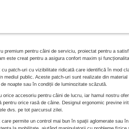
premium pentru câini de serviciu, proiectat pentru a satisfa
am este creat pentru a asigura confort maxim și funcționalitat
u patch-uri cu vizibilitate ridicată care identifică în mod cl
în mediul public. Aceste patch-uri sunt realizate din material
p de noapte sau în condiții de luminozitate scăzută.
ru orice accesoriu pentru câini de lucru, iar hamul nostru ofe
ră pentru orice rasă de câine. Designul ergonomic previne irit
le dvs. pe tot parcursul zilei.
 care permite un control mai bun în spații aglomerate sau în
tența la mobilitate, ajutând manipulatorii cu probleme fizic