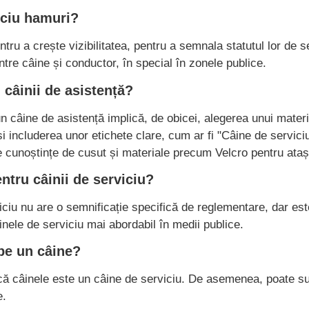
iciu hamuri?
tru a crește vizibilitatea, pentru a semnala statutul lor de se
tre câine și conductor, în special în zonele publice.
câinii de asistență?
 câine de asistență implică, de obicei, alegerea unui materi
și includerea unor etichete clare, cum ar fi "Câine de servici
e cunoștințe de cusut și materiale precum Velcro pentru ataș
ntru câinii de serviciu?
ciu nu are o semnificație specifică de reglementare, dar est
nele de serviciu mai abordabil în medii publice.
pe un câine?
ă câinele este un câine de serviciu. De asemenea, poate su
e.