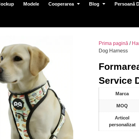
Mockup
Modele
Cooperarea
Blog
Persoană D
Prima pagină
/
Ha
Dog Harness
Formarea
Service 
Marca
MOQ
Articol
personalizat