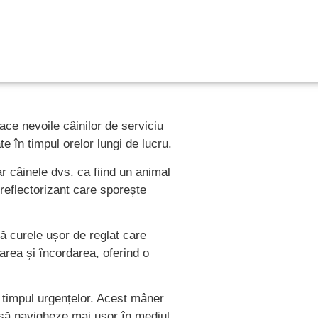
ce nevoile câinilor de serviciu
e în timpul orelor lungi de lucru.
ar câinele dvs. ca fiind un animal
 reflectorizant care sporește
ră curele ușor de reglat care
area și încordarea, oferind o
 timpul urgențelor. Acest mâner
e să navigheze mai ușor în mediul