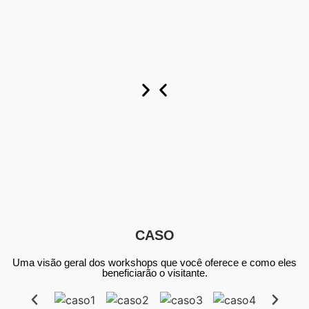
Personalizar
Personalizar
Personalizar
agora
agora
agora
CASO
Uma visão geral dos workshops que você oferece e como eles
beneficiarão o visitante.