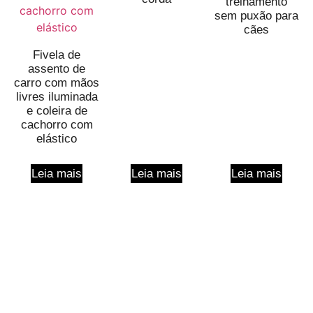
treinamento
sem puxão para
cães
Fivela de
assento de
carro com mãos
livres iluminada
e coleira de
cachorro com
elástico
Leia mais
Leia mais
Leia mais
Entre Em Contato Conosco Para
Obter Mais De 400 Padrões