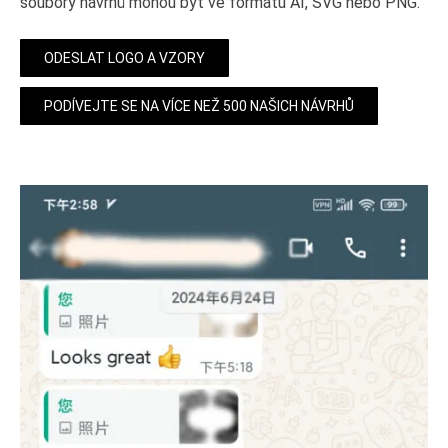
soubory návrhů mohou být ve formátu AI, SVG nebo PNG.
ODESLAT LOGO A VZORY
PODÍVEJTE SE NA VÍCE NEŽ 500 NAŠICH NÁVRHŮ