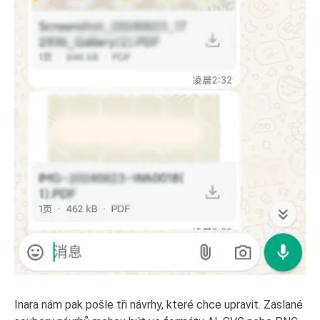
Inara nám pak pošle tři návrhy, které chce upravit. Zaslané