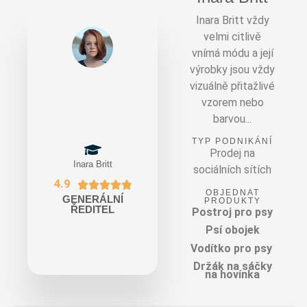
Inara Britt vždy
velmi citlivě
vnímá módu a její
výrobky jsou vždy
vizuálně přitažlivé
vzorem nebo
barvou...
TYP PODNIKÁNÍ
Prodej na
Inara Britt
sociálních sítích
4.9





OBJEDNAT
GENERÁLNÍ
PRODUKTY
ŘEDITEL
Postroj pro psy
Psí obojek
Vodítko pro psy
Držák na sáčky
na hovínka