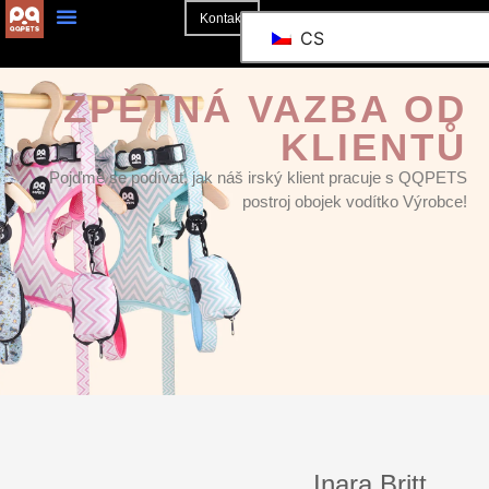
Kontakt
CS
ZPĚTNÁ VAZBA OD
KLIENTŮ
Pojďme se podívat, jak náš irský klient pracuje s QQPETS
postroj obojek vodítko Výrobce!
Inara Britt