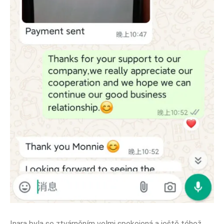
Inara byla se ztvárněním velmi spokojená a ještě téhož