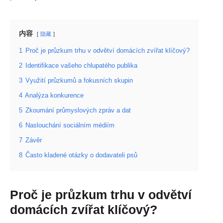
内容
隐藏
1
Proč je průzkum trhu v odvětví domácích zvířat klíčový?
2
Identifikace vašeho chlupatého publika
3
Využití průzkumů a fokusních skupin
4
Analýza konkurence
5
Zkoumání průmyslových zpráv a dat
6
Naslouchání sociálním médiím
7
Závěr
8
Často kladené otázky o dodavateli psů
Proč je průzkum trhu v odvětví
domácích zvířat klíčový?