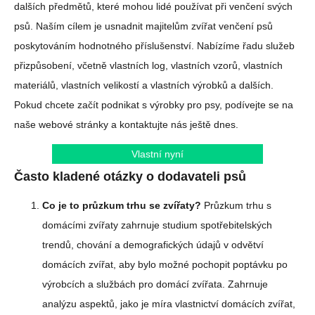
dalších předmětů, které mohou lidé používat při venčení svých
psů. Naším cílem je usnadnit majitelům zvířat venčení psů
poskytováním hodnotného příslušenství. Nabízíme řadu služeb
přizpůsobení, včetně vlastních log, vlastních vzorů, vlastních
materiálů, vlastních velikostí a vlastních výrobků a dalších.
Pokud chcete začít podnikat s výrobky pro psy, podívejte se na
naše webové stránky a kontaktujte nás ještě dnes.
Vlastní nyní
Často kladené otázky o dodavateli psů
Co je to průzkum trhu se zvířaty?
Průzkum trhu s
domácími zvířaty zahrnuje studium spotřebitelských
trendů, chování a demografických údajů v odvětví
domácích zvířat, aby bylo možné pochopit poptávku po
výrobcích a službách pro domácí zvířata. Zahrnuje
analýzu aspektů, jako je míra vlastnictví domácích zvířat,