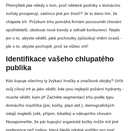
Přemýšleli jste někdy o tom, proč některé podniky s domácími
zvířaty prosperují, zatímco jiné jen živoří? Je to dáno tím, že
chápete trh. Průzkum trhu pomáhá firmám porozumět chování
spotřebitelů, sledovat nové trendy a odhalit konkurenci. Nejde
jen o to, abyste věděli, jaké pochoutky způsobují vrtění ocasů -
jde o to, abyste pochopili, proč se vůbec vrtí!
Identifikace vašeho chlupatého
publika
Kdo kupuje všechny ty žvýkací hračky a značkové obojky? Určit
svůj cílový trh je jako vědět, kde jsou nejlepší požární hydranty -
musíte vědět, kam jít! Začněte segmentací trhu podle typu
domácího mazlíčka (psi, kočky, plazi atd.), demografických
údajů majitelů (věk, příjem, lokalita) a nákupního chování.
Nezapomeňte, že pár kupující organické kočky může mít jiné
preference než rodina, která hledá odolné vodítko pro psa!