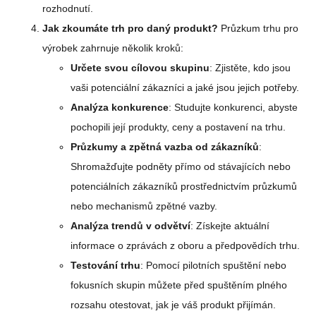
rozhodnutí.
Jak zkoumáte trh pro daný produkt?
Průzkum trhu pro
výrobek zahrnuje několik kroků:
Určete svou cílovou skupinu
: Zjistěte, kdo jsou
vaši potenciální zákazníci a jaké jsou jejich potřeby.
Analýza konkurence
: Studujte konkurenci, abyste
pochopili její produkty, ceny a postavení na trhu.
Průzkumy a zpětná vazba od zákazníků
:
Shromažďujte podněty přímo od stávajících nebo
potenciálních zákazníků prostřednictvím průzkumů
nebo mechanismů zpětné vazby.
Analýza trendů v odvětví
: Získejte aktuální
informace o zprávách z oboru a předpovědích trhu.
Testování trhu
: Pomocí pilotních spuštění nebo
fokusních skupin můžete před spuštěním plného
rozsahu otestovat, jak je váš produkt přijímán.