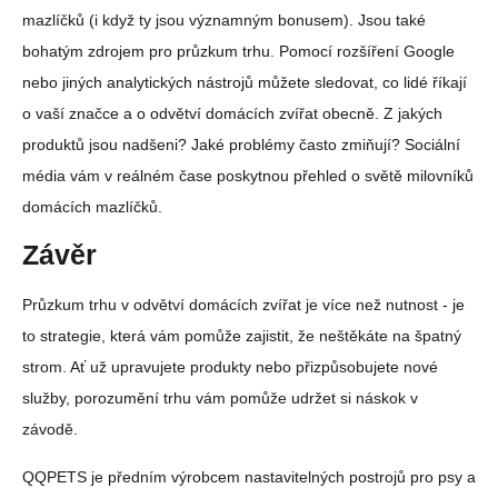
mazlíčků (i když ty jsou významným bonusem). Jsou také
bohatým zdrojem pro průzkum trhu. Pomocí rozšíření Google
nebo jiných analytických nástrojů můžete sledovat, co lidé říkají
o vaší značce a o odvětví domácích zvířat obecně. Z jakých
produktů jsou nadšeni? Jaké problémy často zmiňují? Sociální
média vám v reálném čase poskytnou přehled o světě milovníků
domácích mazlíčků.
Závěr
Průzkum trhu v odvětví domácích zvířat je více než nutnost - je
to strategie, která vám pomůže zajistit, že neštěkáte na špatný
strom. Ať už upravujete produkty nebo přizpůsobujete nové
služby, porozumění trhu vám pomůže udržet si náskok v
závodě.
QQPETS je předním výrobcem nastavitelných postrojů pro psy a