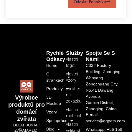
Odeslat Poptávku
Rychlé
Služby
Spojte Se S
Odkazy
Námi
vlastní
Home
logo
C33# Factory
Building, Zhaoqing
O
vlastní
Wanyang
stránkách
vzory
Zongchuang City,
Produkty
výrobek
No.41 Dawang
na
Avenue,
Výrobce
3D
zakázku
Gaoxin District,
Mockup
produktů pro
Zhaoqing, China
vlastní
domácí
Vzory
E-mail:
materiál
zvířata
Spolupráce
service@qqpets.com
vlastní
DĚLAT DOMÁCÍ
Blog
Whatsapp: +86 159
velikost
ZVÍŘATA A LIDI