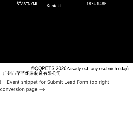
1874 9485
ŠŤASTNÝMI
Kontakt
©QQPETS 2026
Zásady ochrany osobních údajů
广州市芊芊织带制造有限公司
!-- Event snippet for Submit Lead Form top right
conversion page -->