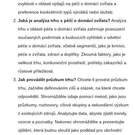
zvyklosti v oblasti výdajů na péči o domácí zvířata a
preference konkrétních typů výrobků nebo služeb.
Jaká je analýza trhu s péčí o domácí zvířata?
Analýza
trhu v oblasti péče o domácí zvířata zahrnuje posouzení
současných podmínek a budoucích vyhlídek v odvětví
péče o domácí zvířata, včetně segmentů, jako je krmivo,
péče o zvířata, zdraví a doplňky. Zkoumá faktory, jako je
velikost trhu, konkurenční prostředí, potřeby zákazníků a
růstové příležitosti.
Jak provádět průzkum trhu?
Chcete-li provést průzkum
trhu, začněte definováním cílů a otázek, na které chcete
odpovědět. Shromážděte údaje pomocí metod, jako jsou
průzkumy, rozhovory, cílové skupiny a sekundární výzkum
z existujících zdrojů. Analyzujte data, abyste zjistili trendy,
vzorce a poznatky. Nakonec shromážděte a prezentujte
zjištění, která budou sloužit jako podklad pro obchodní