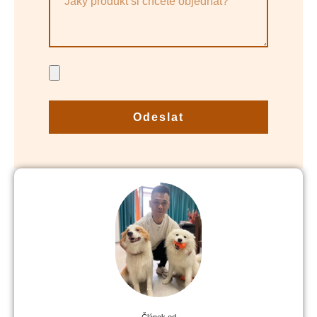
Odeslat
Článek od