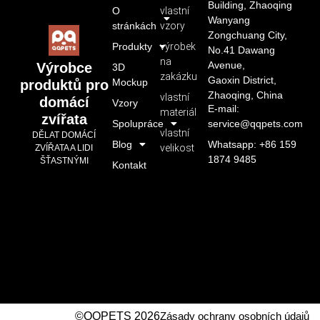
Building, Zhaoqing
O
vlastní
Wanyang
stránkách
vzory
Zongchuang City,
Produkty
výrobek
No.41 Dawang
na
Avenue,
Výrobce
3D
zakázku
Gaoxin District,
Mockup
produktů pro
Zhaoqing, China
vlastní
domácí
Vzory
E-mail:
materiál
zvířata
Spolupráce
service@qqpets.com
vlastní
DĚLAT DOMÁCÍ
Blog
Whatsapp: +86 159
velikost
ZVÍŘATA A LIDI
1874 9485
ŠŤASTNÝMI
Kontakt
©QQPETS 2026
Zásady ochrany osobních údajů