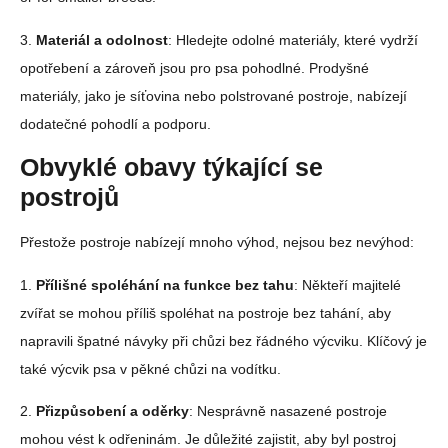
3.
Materiál a odolnost
: Hledejte odolné materiály, které vydrží
opotřebení a zároveň jsou pro psa pohodlné. Prodyšné
materiály, jako je síťovina nebo polstrované postroje, nabízejí
dodatečné pohodlí a podporu.
Obvyklé obavy týkající se
postrojů
Přestože postroje nabízejí mnoho výhod, nejsou bez nevýhod:
1.
Přílišné spoléhání na funkce bez tahu
: Někteří majitelé
zvířat se mohou příliš spoléhat na postroje bez tahání, aby
napravili špatné návyky při chůzi bez řádného výcviku. Klíčový je
také výcvik psa v pěkné chůzi na vodítku.
2.
Přizpůsobení a oděrky
: Nesprávně nasazené postroje
mohou vést k odřeninám. Je důležité zajistit, aby byl postroj