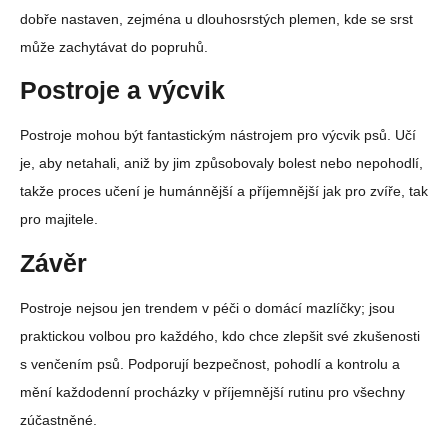
dobře nastaven, zejména u dlouhosrstých plemen, kde se srst
může zachytávat do popruhů.
Postroje a výcvik
Postroje mohou být fantastickým nástrojem pro výcvik psů. Učí
je, aby netahali, aniž by jim způsobovaly bolest nebo nepohodlí,
takže proces učení je humánnější a příjemnější jak pro zvíře, tak
pro majitele.
Závěr
Postroje nejsou jen trendem v péči o domácí mazlíčky; jsou
praktickou volbou pro každého, kdo chce zlepšit své zkušenosti
s venčením psů. Podporují bezpečnost, pohodlí a kontrolu a
mění každodenní procházky v příjemnější rutinu pro všechny
zúčastněné.