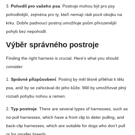
3.
Pohodlí pro vašeho psa
: Postroje mohou být pro psy
pohodlnější, zejména pro ty, kteří nemají rádi pocit obojku na
krku. Dobře padnoucí postroj umožňuje psům přirozenější
pohyb bez nepohodlí.
Výběr správného postroje
Finding the right harness is crucial. Here’s what you should
consider:
1.
Správné přizpůsobení
: Postroj by měl těsně přiléhat k tělu
psa, aniž by se zařezával do jeho kůže. Měl by umožňovat plný
rozsah pohybu nohou a ramen.
2.
Typ postroje
: There are several types of harnesses, such as
no-pull harnesses, which have a front clip to deter pulling, and
back-clip harnesses, which are suitable for dogs who don’t pull
or for smaller breeds.