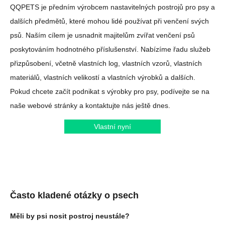
QQPETS je předním výrobcem nastavitelných postrojů pro psy a
dalších předmětů, které mohou lidé používat při venčení svých
psů. Naším cílem je usnadnit majitelům zvířat venčení psů
poskytováním hodnotného příslušenství. Nabízíme řadu služeb
přizpůsobení, včetně vlastních log, vlastních vzorů, vlastních
materiálů, vlastních velikostí a vlastních výrobků a dalších.
Pokud chcete začít podnikat s výrobky pro psy, podívejte se na
naše webové stránky a kontaktujte nás ještě dnes.
Vlastní nyní
Často kladené otázky o psech
Měli by psi nosit postroj neustále?