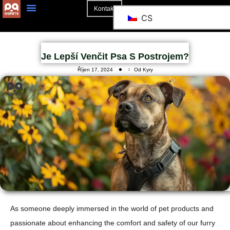
Kontakt
CS
O Stránkách
Je Lepší Venčit Psa S Postrojem?
Říjen 17, 2024
Od Kyry
As someone deeply immersed in the world of pet products and
passionate about enhancing the comfort and safety of our furry