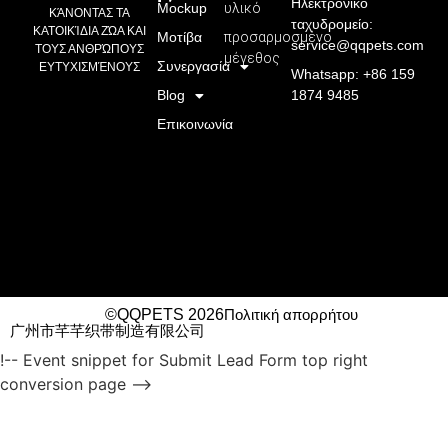
Ηλεκτρονικό
Mockup
υλικό
ΚΆΝΟΝΤΑΣ ΤΑ
ταχυδρομείο:
ΚΑΤΟΙΚΊΔΙΑ ΖΏΑ ΚΑΙ
Μοτίβα
προσαρμοσμένο
service@qqpets.com
ΤΟΥΣ ΑΝΘΡΏΠΟΥΣ
μέγεθος
Συνεργασία
ΕΥΤΥΧΙΣΜΈΝΟΥΣ
Whatsapp: +86 159
Blog
1874 9485
Επικοινωνία
©QQPETS 2026
Πολιτική απορρήτου
广州市芊芊织带制造有限公司
!-- Event snippet for Submit Lead Form top right
conversion page -->