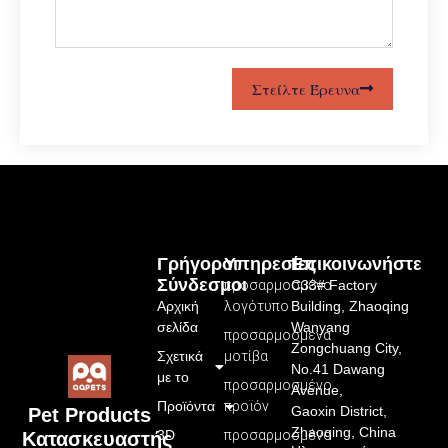
Στείλτε Έρευνα
Γρήγοροι
Υπηρεσίες
Επικοινωνήστε
Σύνδεσμοι
προσαρμοσμένο
C33# Factory
Αρχική
λογότυπο
Building, Zhaoqing
σελίδα
Wanyang
προσαρμοσμένα
Zongchuang City,
Σχετικά
μοτίβα
No.41 Dawang
με το
προσαρμοσμένο
Avenue,
Προϊόντα
προϊόν
Gaoxin District,
Pet Products
Zhaoqing, China
3D
προσαρμοσμένο
Κατασκευαστής