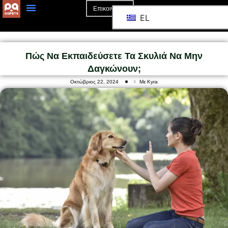
Επικοινωνία
EL
Αρχική Σελίδα
Σχετικά Με Το
Πώς Να Εκπαιδεύσετε Τα Σκυλιά Να Μην
Δαγκώνουν;
Οκτώβριος 22, 2024
Με Kyra