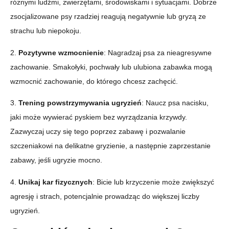
różnymi ludźmi, zwierzętami, środowiskami i sytuacjami. Dobrze
zsocjalizowane psy rzadziej reagują negatywnie lub gryzą ze
strachu lub niepokoju.
2.
Pozytywne wzmocnienie
: Nagradzaj psa za nieagresywne
zachowanie. Smakołyki, pochwały lub ulubiona zabawka mogą
wzmocnić zachowanie, do którego chcesz zachęcić.
3.
Trening powstrzymywania ugryzień
: Naucz psa nacisku,
jaki może wywierać pyskiem bez wyrządzania krzywdy.
Zazwyczaj uczy się tego poprzez zabawę i pozwalanie
szczeniakowi na delikatne gryzienie, a następnie zaprzestanie
zabawy, jeśli ugryzie mocno.
4.
Unikaj kar fizycznych
: Bicie lub krzyczenie może zwiększyć
agresję i strach, potencjalnie prowadząc do większej liczby
ugryzień.