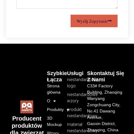
Wyślij Zapytanie
Szybkie
Usługi
Skontaktuj Się
Łącza
Z Nami
niestandardowe
Strona
logo
C33# Factory
główna
Building, Zhaoqing
niestandardowe
Wanyang
O
wzory
Zongchuang City,
Produkty
produkt
No.41 Dawang
niestandardowy
Avenue,
Producent
3D
Gaoxin District,
Mockup
materiał
produktów
Zhaoqing, China
niestandardowy
dla zwierząt
Wzory