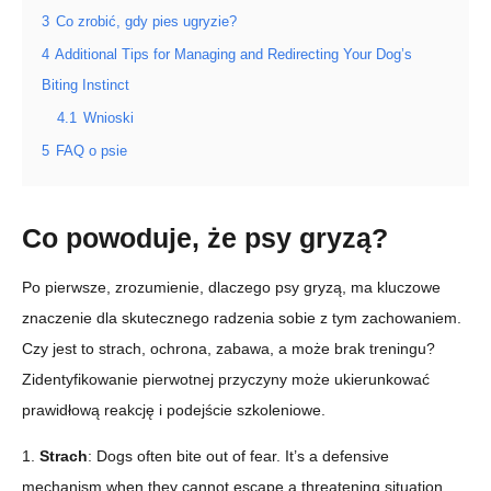
3
Co zrobić, gdy pies ugryzie?
4
Additional Tips for Managing and Redirecting Your Dog’s
Biting Instinct
4.1
Wnioski
5
FAQ o psie
Co powoduje, że psy gryzą?
Po pierwsze, zrozumienie, dlaczego psy gryzą, ma kluczowe
znaczenie dla skutecznego radzenia sobie z tym zachowaniem.
Czy jest to strach, ochrona, zabawa, a może brak treningu?
Zidentyfikowanie pierwotnej przyczyny może ukierunkować
prawidłową reakcję i podejście szkoleniowe.
1.
Strach
: Dogs often bite out of fear. It’s a defensive
mechanism when they cannot escape a threatening situation.