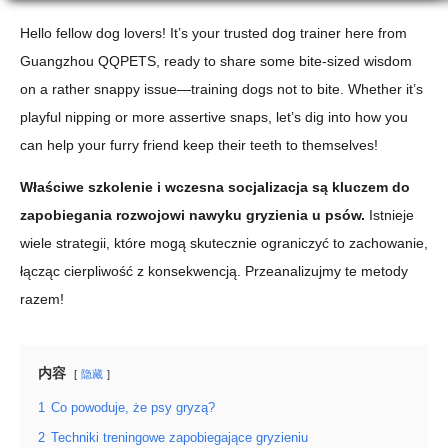
Hello fellow dog lovers! It’s your trusted dog trainer here from
Guangzhou QQPETS, ready to share some bite-sized wisdom
on a rather snappy issue—training dogs not to bite. Whether it’s
playful nipping or more assertive snaps, let’s dig into how you
can help your furry friend keep their teeth to themselves!
Właściwe szkolenie i wczesna socjalizacja są kluczem do
zapobiegania rozwojowi nawyku gryzienia u psów.
Istnieje
wiele strategii, które mogą skutecznie ograniczyć to zachowanie,
łącząc cierpliwość z konsekwencją. Przeanalizujmy te metody
razem!
内容
隐藏
1
Co powoduje, że psy gryzą?
2
Techniki treningowe zapobiegające gryzieniu