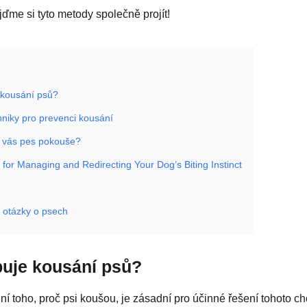
jďme si tyto metody společně projít!
 kousání psů?
hniky pro prevenci kousání
ž vás pes pokouše?
s for Managing and Redirecting Your Dog’s Biting Instinct
 otázky o psech
uje kousání psů?
í toho, proč psi koušou, je zásadní pro účinné řešení tohoto ch