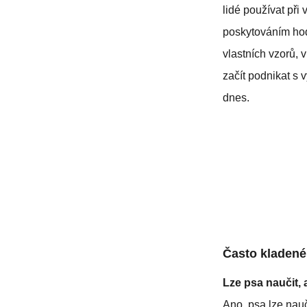
lidé používat při
poskytováním hod
vlastních vzorů, 
začít podnikat s 
dnes.
Často kladené
Lze psa naučit,
Ano, psa lze nau