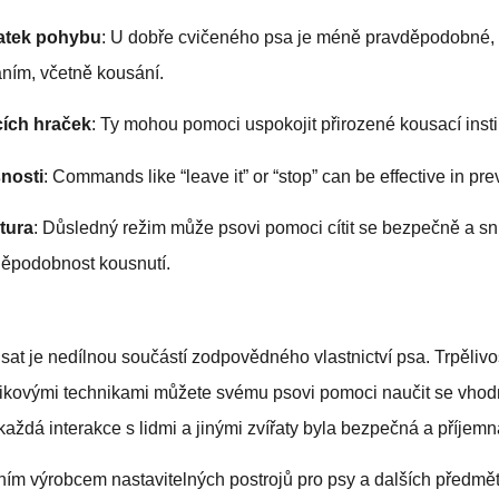
tatek pohybu
: U dobře cvičeného psa je méně pravděpodobné, 
ním, včetně kousání.
cích hraček
: Ty mohou pomoci uspokojit přirozené kousací inst
nosti
: Commands like “leave it” or “stop” can be effective in pre
ktura
: Důsledný režim může psovi pomoci cítit se bezpečně a sní
děpodobnost kousnutí.
sat je nedílnou součástí zodpovědného vlastnictví psa. Trpěliv
vikovými technikami můžete svému psovi pomoci naučit se vh
každá interakce s lidmi a jinými zvířaty byla bezpečná a příjemn
m výrobcem nastavitelných postrojů pro psy a dalších předmě