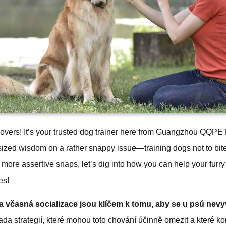
lovers! It’s your trusted dog trainer here from Guangzhou QQPE
ized wisdom on a rather snappy issue—training dogs not to bite
 more assertive snaps, let’s dig into how you can help your furry
es!
a včasná socializace jsou klíčem k tomu, aby se u psů nevy
ada strategií, které mohou toto chování účinně omezit a které ko