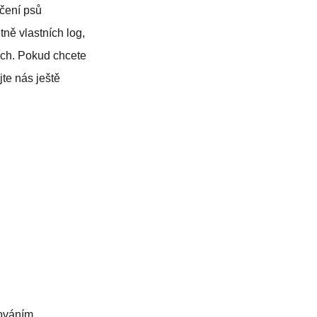
nčení psů
ně vlastních log,
ších. Pokud chcete
jte nás ještě
lováním.