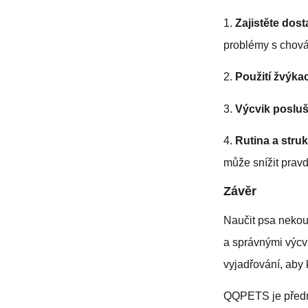
1.
Zajistěte dos
problémy s chová
2.
Použití žvýka
3.
Výcvik posluš
4.
Rutina a stru
může snížit prav
Závěr
Naučit psa nekou
a správnými výc
vyjadřování, aby 
QQPETS je přední