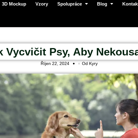
3D Mockup
Vzory
Spolupráce
Blog
Kontak
k Vycvičit Psy, Aby Nekousa
Říjen 22, 2024
Od Kyry