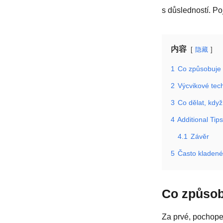
s důsledností. Po
内容
隐藏
1
Co způsobuje
2
Výcvikové tec
3
Co dělat, kdy
4
Additional Tip
4.1
Závěr
5
Často kladené
Co způsob
Za prvé, pochopen