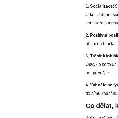
1.
Socializace
: 
věku. U dobře so
kousat ze strachu
2.
Pozitivní posi
oblíbená hračka m
3.
Trénink inhib
Obvykle se to učí
hru přerušíte.
4.
Vyhněte se fy
dalšímu kousání.
Co dělat,
Pokud váš pes ně