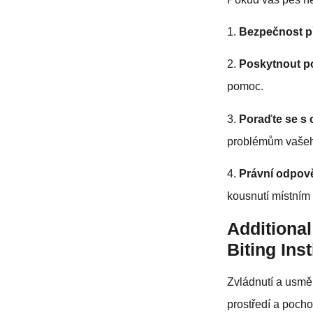
1.
Bezpečnost p
2.
Poskytnout 
pomoc.
3.
Poraďte se s
problémům vašeh
4.
Právní odpov
kousnutí místním
Additiona
Biting Inst
Zvládnutí a usměr
prostředí a poch