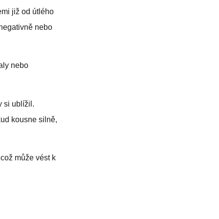
mi již od útlého
 negativně nebo
aly nebo
si ublížil.
kud kousne silně,
, což může vést k