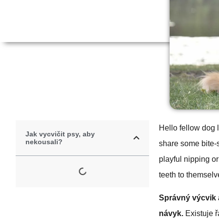
Hello fellow dog 
Jak vycvičit psy, aby
nekousali?
share some bite-s
playful nipping or
teeth to themselv
Správný výcvik 
návyk.
Existuje ř