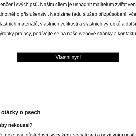
 venčení svých psů. Naším cílem je usnadnit majitelům zvířat ve
notného příslušenství. Nabízíme řadu služeb přizpůsobení, včet
vlastních materiálů, vlastních velikostí a vlastních výrobků a dal
výrobky pro psy, podívejte se na naše webové stránky a kontaktu
Vlastní nyní
 otázky o psech
 aby nekousal?
čit nekousat důsledným výcvikem, socializací a pozitivním posi