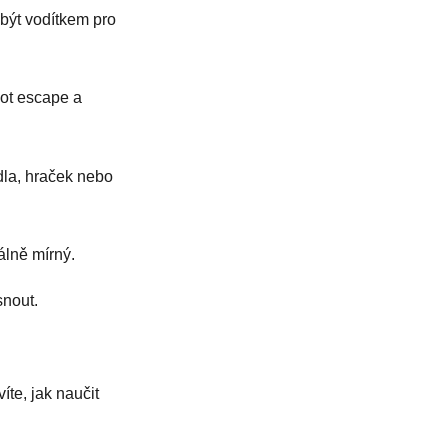
 být vodítkem pro
not escape a
ídla, hraček nebo
álně mírný.
snout.
te, jak naučit