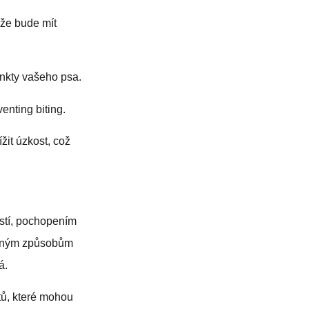
že bude mít
inkty vašeho psa.
venting biting.
žit úzkost, což
ostí, pochopením
odným způsobům
á.
tů, které mohou