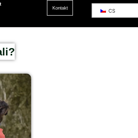
t
Kontakt
CS
li?