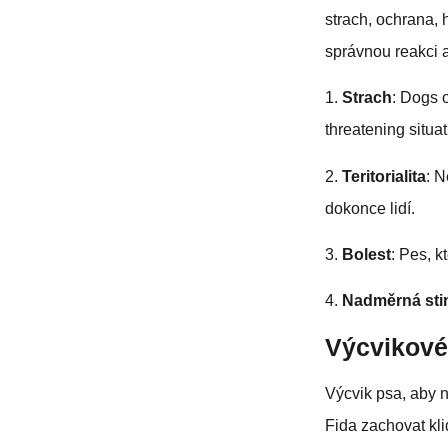
strach, ochrana,
správnou reakci a
1.
Strach
: Dogs 
threatening situat
2.
Teritorialita
: N
dokonce lidí.
3.
Bolest
: Pes, 
4.
Nadměrná sti
Výcvikové
Výcvik psa, aby n
Fida zachovat kli