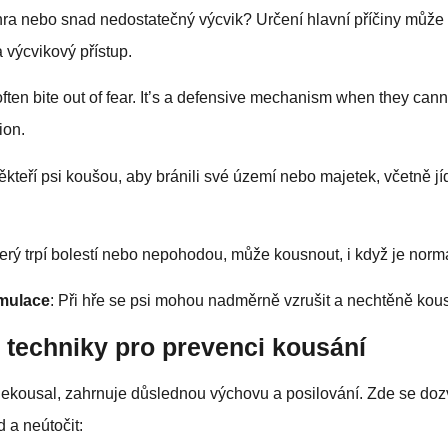
 hra nebo snad nedostatečný výcvik? Určení hlavní příčiny může
 výcvikový přístup.
often bite out of fear. It’s a defensive mechanism when they can
ion.
ěkteří psi koušou, aby bránili své území nebo majetek, včetně j
který trpí bolestí nebo nepohodou, může kousnout, i když je norm
mulace
: Při hře se psi mohou nadměrně vzrušit a nechtěně kou
 techniky pro prevenci kousání
ekousal, zahrnuje důslednou výchovu a posilování. Zde se dozví
d a neútočit: