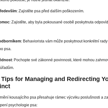
ředevším
: Zajistěte psa před dalším poškozením.
pomoc
: Zajistěte, aby byla pokousané osobě poskytnuta odpovíd
 odborníkem
: Behaviorista vám může poskytnout konkrétní rady 
o psa.
ědnost
: Pochopte své zákonné povinnosti, které mohou zahrno
 úřadům.
l Tips for Managing and Redirecting Y
inct
nění kousajícího psa přesahuje rámec výcviku poslušnosti a zah
opení psychologie psa: