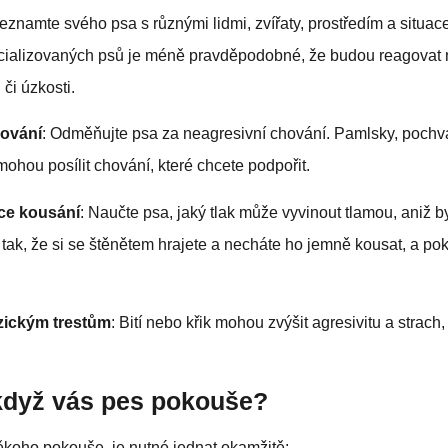
Seznamte svého psa s různými lidmi, zvířaty, prostředím a situace
cializovaných psů je méně pravděpodobné, že budou reagovat
 či úzkosti.
lování
: Odměňujte psa za neagresivní chování. Pamlsky, pochv
ohou posílit chování, které chcete podpořit.
ice kousání
: Naučte psa, jaký tlak může vyvinout tlamou, aniž by 
 tak, že si se štěnětem hrajete a necháte ho jemně kousat, a po
zickým trestům
: Bití nebo křik mohou zvýšit agresivitu a strach
 když vás pes pokouše?
koho pokouše, je nutné jednat okamžitě: