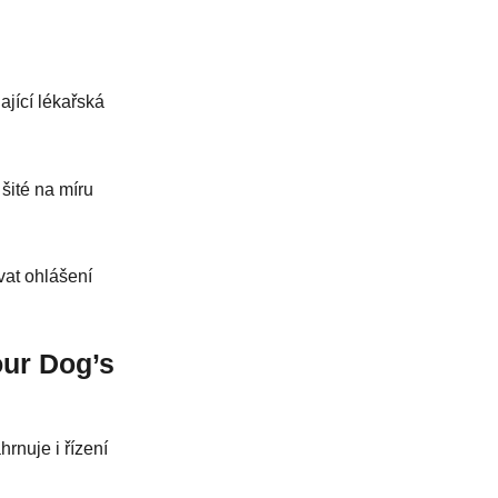
ající lékařská
šité na míru
vat ohlášení
our Dog’s
rnuje i řízení