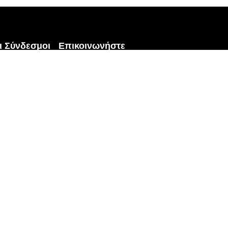
ι Σύνδεσμοι
Επικοινωνήστε
C33# Factory Building, Zhaoqing
ίδα
Wanyang
το
Zongchuang City, No.41 Dawang
Avenue,
Gaoxin District, Zhaoqing, China
p
Ηλεκτρονικό ταχυδρομείο:
service@qqpets.com
Whatsapp: +86 159 1874 9485
α
ία
带制造有限公司