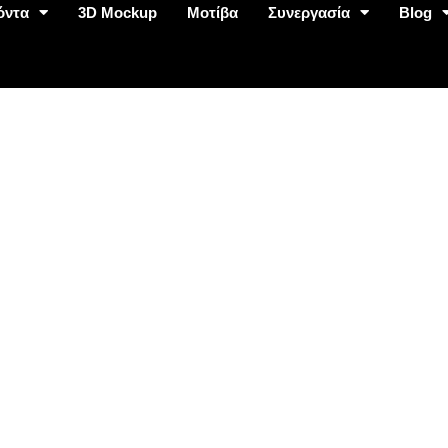
όντα
3D Mockup
Μοτίβα
Συνεργασία
Blog