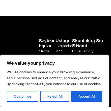
Szybkie
Usługi
Skontaktuj Się
Łącza
Z Nami
niestandardowe
Strona
logo
C33# Factory
główna
Building, Zhaoqing
niestandardowe
Wanyang
We value your privacy
O
wzory
Zongchuang City,
Produkty
produkt
No.41 Dawang
We use cookies to enhance your browsing experience,
niestandardowy
Avenue,
Producent
3D
serve personalised ads or content, and analyse our traffic.
Gaoxin District,
Mockup
materiał
produktów
By clicking "Accept All", you consent to our use of cookies.
Zhaoqing, China
niestandardowy
dla zwierząt
Wzory
E-mail:
domowych
rozmiar
Customise
Reject All
Accept All
Współpraca
service@qqpets.com
niestandardowy
USZCZĘŚLIWIANIE
Blog
Whatsapp: +86 159
ZWIERZĄT I LUDZI
1874 9485